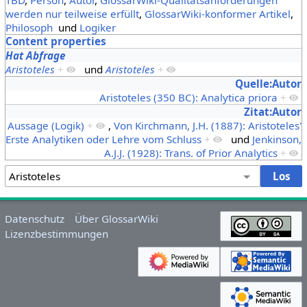
werden nur teilweise erfüllt
,
GlossarWiki-konformer Artikel
,
Philosoph
und
Logiker
Content properties
Hat Abfrage
Aristoteles
+
und
Aristoteles
+
Quelle:Autor
Aristoteles (350 BC): Analytica priora
+
Zitat:Autor
Aussage (Logik)
+
,
Von Kirchmann, J.H. (1887): Aristoteles'
Erste Analytiken oder Lehre vom Schluss
+
und
Jenkinson,
A.J.J. (1928): Trans. of Prior Analytics
+
Datenschutz
Über GlossarWiki
Lizenzbestimmungen