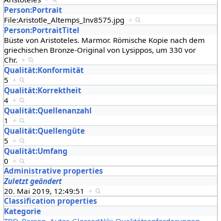
Person:Portrait
File:Aristotle_Altemps_Inv8575.jpg
+
Person:PortraitTitel
Büste von Aristoteles. Marmor. Römische Kopie nach dem
griechischen Bronze-Original von Lysippos, um 330 vor
Chr.
+
Qualität:Konformität
5
+
Qualität:Korrektheit
4
+
Qualität:Quellenanzahl
1
+
Qualität:Quellengüte
5
+
Qualität:Umfang
0
+
Administrative properties
Zuletzt geändert
20. Mai 2019, 12:49:51
+
Classification properties
Kategorie
TBD
,
Person
,
Autor
,
GlossarWiki-Qualitätsanforderungen