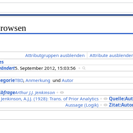
Browsen
Attributgruppen ausblenden
Attribute ausblenden
es
eändert
5. September 2012, 15:03:56
+
s
tegorie
TBD
,
Anmerkung
und
Autor
Abfrage
Arthur J.J. Jenkinson
+
Jenkinson, A.J.J. (1928): Trans. of Prior Analytics
+
Quelle:Au
Aussage (Logik)
+
Zitat:Auto