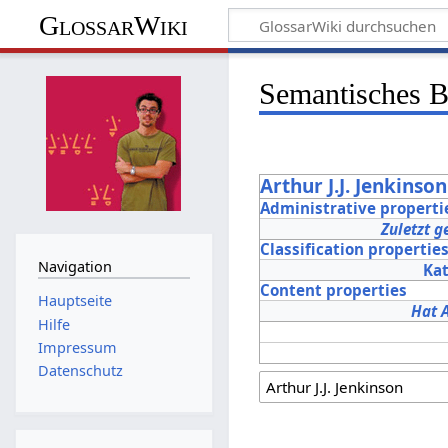
GlossarWiki
Semantisches 
Arthur J.J. Jenkinson
Administrative properti
Zuletzt g
Classification propertie
Navigation
Ka
Content properties
Hauptseite
Hat 
Hilfe
Impressum
Datenschutz