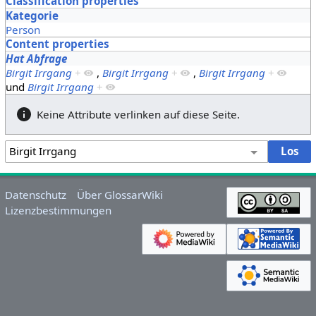
Classification properties
Kategorie
Person
Content properties
Hat Abfrage
Birgit Irrgang
+
,
Birgit Irrgang
+
,
Birgit Irrgang
+
und
Birgit Irrgang
+
Keine Attribute verlinken auf diese Seite.
Datenschutz
Über GlossarWiki
Lizenzbestimmungen