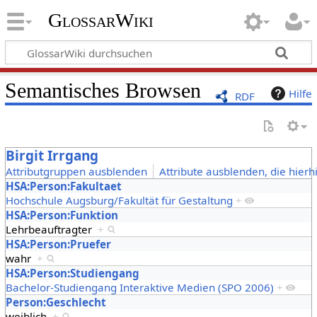
GlossarWiki
Semantisches Browsen
Hilfe
RDF
Birgit Irrgang
Attributgruppen ausblenden
Attribute ausblenden, die hierh
HSA:Person:Fakultaet
Hochschule Augsburg/Fakultät für Gestaltung
+
HSA:Person:Funktion
Lehrbeauftragter
+
HSA:Person:Pruefer
wahr
+
HSA:Person:Studiengang
Bachelor-Studiengang Interaktive Medien (SPO 2006)
+
Person:Geschlecht
weiblich
+