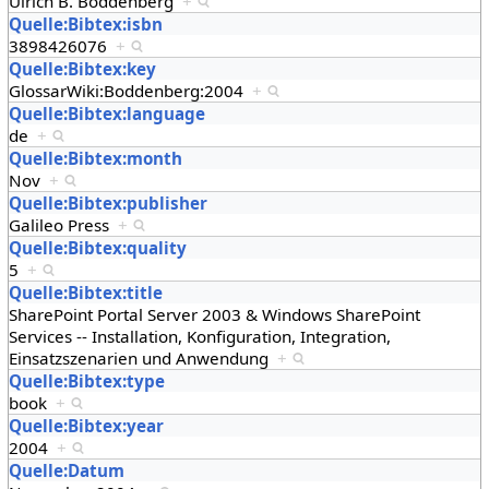
Ulrich B. Boddenberg
+
Quelle:Bibtex:isbn
3898426076
+
Quelle:Bibtex:key
GlossarWiki:Boddenberg:2004
+
Quelle:Bibtex:language
de
+
Quelle:Bibtex:month
Nov
+
Quelle:Bibtex:publisher
Galileo Press
+
Quelle:Bibtex:quality
5
+
Quelle:Bibtex:title
SharePoint Portal Server 2003 & Windows SharePoint
Services -- Installation, Konfiguration, Integration,
Einsatzszenarien und Anwendung
+
Quelle:Bibtex:type
book
+
Quelle:Bibtex:year
2004
+
Quelle:Datum