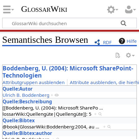
GlossarWiki
Semantisches Browsen
Hilfe
RDF
Boddenberg, U. (2004): Microsoft SharePoint-
Technologien
Attributgruppen ausblenden
Attribute ausblenden, die hierh
Quelle:Autor
Ulrich B. Boddenberg
+
Quelle:Beschreibung
[[Boddenberg, U. (2004): Microsoft SharePo
…
lossarWiki:Quellengüte|Quellengüte]]: 5
+
Quelle:Bibtex
@book{GlossarWiki:Boddenberg:2004, au
…
+
Quelle:Bibtex:author