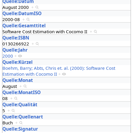
Quelle:Datum
August 2000
+
Quelle:DatumISO
2000-08
+
Quelle:Gesamttitel
Software Cost Estimation with Cocomo II
+
Quelle:ISBN
0130266922
+
Quelle:Jahr
2000
+
Quelle:Kürzel
Boehm, Barry; Abts, Chris et. al. (2000): Software Cost
Estimation with Cocomo II
+
Quelle:Monat
August
+
Quelle:MonatISO
08
+
Quelle:Qualität
5
+
Quelle:Quellenart
Buch
+
Quelle:Signatur