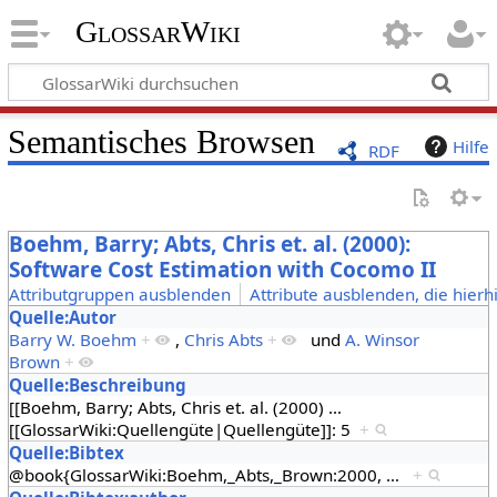
GlossarWiki
Semantisches Browsen
Hilfe
RDF
Boehm, Barry; Abts, Chris et. al. (2000):
Software Cost Estimation with Cocomo II
Attributgruppen ausblenden
Attribute ausblenden, die hierh
Quelle:Autor
Barry W. Boehm
+
,
Chris Abts
+
und
A. Winsor
Brown
+
Quelle:Beschreibung
[[Boehm, Barry; Abts, Chris et. al. (2000)
…
[[GlossarWiki:Quellengüte|Quellengüte]]: 5
+
Quelle:Bibtex
@book{GlossarWiki:Boehm,_Abts,_Brown:2000,
…
+