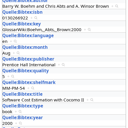
Quelle:Bibtex:author
Barry W. Boehm and Chris Abts and A. Winsor Brown
+
Quelle:Bibtex:isbn
0130266922
+
Quelle:Bibtex:key
GlossarWiki:Boehm,_Abts,_Brown:2000
+
Quelle:Bibtex:language
en
+
Quelle:Bibtex:month
Aug
+
Quelle:Bibtex:publisher
Prentice Hall International
+
Quelle:Bibtex:quality
5
+
Quelle:Bibtex:shelfmark
MM-PM-54
+
Quelle:Bibtex:title
Software Cost Estimation with Cocomo II
+
Quelle:Bibtex:type
book
+
Quelle:Bibtex:year
2000
+