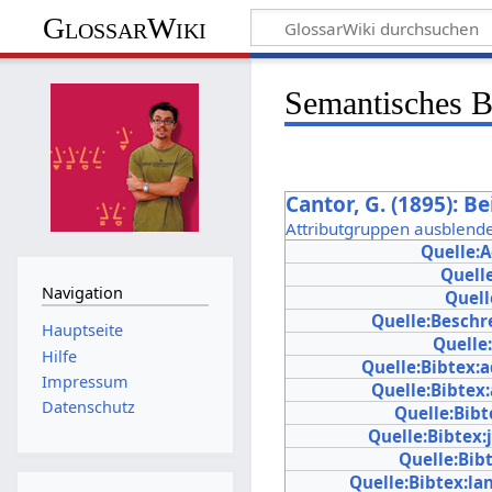
GlossarWiki
Semantisches 
Cantor, G. (1895): 
Attributgruppen ausblend
Quelle:
Quell
Navigation
Quell
Quelle:Beschr
Hauptseite
Quelle
Hilfe
Quelle:Bibtex:
Impressum
Quelle:Bibtex
Datenschutz
Quelle:Bibt
Quelle:Bibtex:
Quelle:Bib
Quelle:Bibtex:l