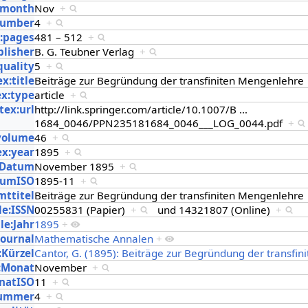
x:month
Nov
+
number
4
+
x:pages
481 – 512
+
blisher
B. G. Teubner Verlag
+
quality
5
+
x:title
Beiträge zur Begründung der transfiniten Mengenlehr
ex:type
article
+
tex:url
http://link.springer.com/article/10.1007/B
…
1684_0046/PPN235181684_0046___LOG_0044.pdf
+
:volume
46
+
ex:year
1895
+
:Datum
November 1895
+
tumISO
1895-11
+
mttitel
Beiträge zur Begründung der transfiniten Mengenlehr
le:ISSN
00255831 (Papier)
+
und
14321807 (Online)
+
le:Jahr
1895
+
Journal
Mathematische Annalen
+
:Kürzel
Cantor, G. (1895): Beiträge zur Begründung der transfi
:Monat
November
+
natISO
11
+
Nummer
4
+