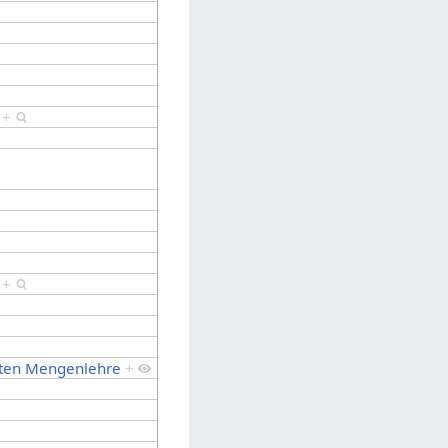
e
+
e
+
niten Mengenlehre
+