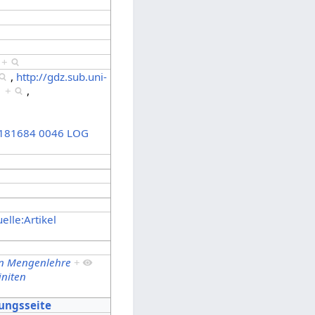
e
+
,
http://gdz.sub.uni-
+
,
181684 0046 LOG
elle:Artikel
ten Mengenlehre
+
initen
tungsseite