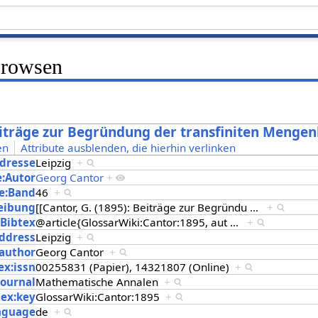
Browsen
Beiträge zur Begründung der transfiniten Mengen
en
Attribute ausblenden, die hierhin verlinken
Adresse
Leipzig
+
e:Autor
Georg Cantor
+
e:Band
46
+
eibung
[[Cantor, G. (1895): Beiträge zur Begründu
…
+
:Bibtex
@article{GlossarWiki:Cantor:1895, aut
…
+
address
Leipzig
+
:author
Georg Cantor
+
ex:issn
00255831 (Papier), 14321807 (Online)
+
journal
Mathematische Annalen
+
tex:key
GlossarWiki:Cantor:1895
+
anguage
de
+