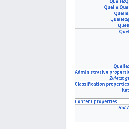
Quelle:Q
Quelle:Que
Quelle
Quelle:
Quell
Quel
Quelle
Administrative properti
Zuletzt g
Classification propertie
Ka
Content properties
Hat 