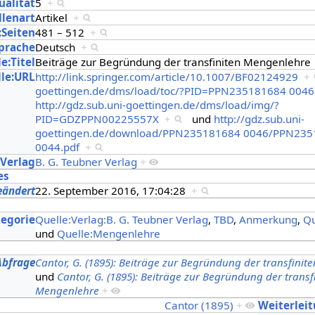
ualität
5
+
llenart
Artikel
+
:Seiten
481 – 512
+
Sprache
Deutsch
+
e:Titel
Beiträge zur Begründung der transfiniten Mengenlehr
le:URL
http://link.springer.com/article/10.1007/BF02124929
+
goettingen.de/dms/load/toc/?PID=PPN235181684 0046
http://gdz.sub.uni-goettingen.de/dms/load/img/?
PID=GDZPPN00225557X
+
und
http://gdz.sub.uni-
goettingen.de/download/PPN235181684 0046/PPN235
0044.pdf
+
:Verlag
B. G. Teubner Verlag
+
es
eändert
22. September 2016, 17:04:28
+
s
tegorie
Quelle:Verlag:B. G. Teubner Verlag
,
TBD
,
Anmerkung
,
Qu
und
Quelle:Mengenlehre
Abfrage
Cantor, G. (1895): Beiträge zur Begründung der transfini
und
Cantor, G. (1895): Beiträge zur Begründung der transf
Mengenlehre
+
Cantor (1895)
+
Weiterlei