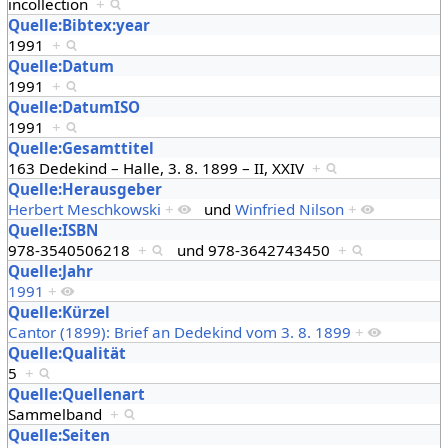
incollection
+
Quelle:Bibtex:year
1991
+
Quelle:Datum
1991
+
Quelle:DatumISO
1991
+
Quelle:Gesamttitel
163 Dedekind – Halle, 3. 8. 1899 – II, XXIV
+
Quelle:Herausgeber
Herbert Meschkowski
+
und
Winfried Nilson
+
Quelle:ISBN
978-3540506218
+
und
978-3642743450
+
Quelle:Jahr
1991
+
Quelle:Kürzel
Cantor (1899): Brief an Dedekind vom 3. 8. 1899
+
Quelle:Qualität
5
+
Quelle:Quellenart
Sammelband
+
Quelle:Seiten