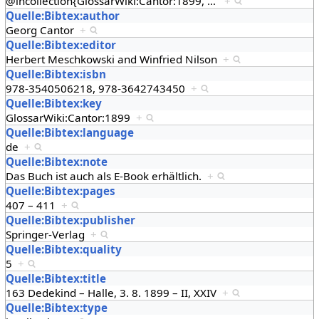
@incollection{GlossarWiki:Cantor:1899,
…
+
Quelle:Bibtex:author
Georg Cantor
+
Quelle:Bibtex:editor
Herbert Meschkowski and Winfried Nilson
+
Quelle:Bibtex:isbn
978-3540506218, 978-3642743450
+
Quelle:Bibtex:key
GlossarWiki:Cantor:1899
+
Quelle:Bibtex:language
de
+
Quelle:Bibtex:note
Das Buch ist auch als E-Book erhältlich.
+
Quelle:Bibtex:pages
407 – 411
+
Quelle:Bibtex:publisher
Springer-Verlag
+
Quelle:Bibtex:quality
5
+
Quelle:Bibtex:title
163 Dedekind – Halle, 3. 8. 1899 – II, XXIV
+
Quelle:Bibtex:type