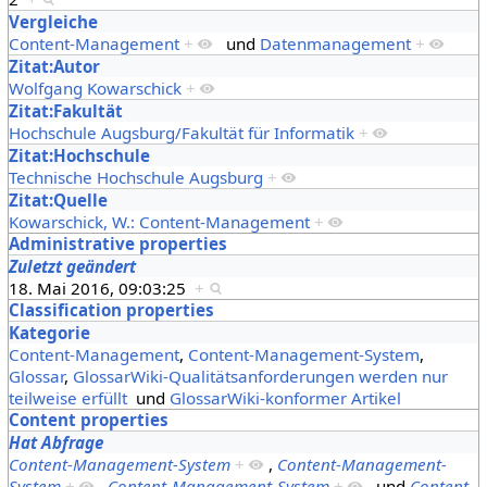
Vergleiche
Content-Management
+
und
Datenmanagement
+
Zitat:Autor
Wolfgang Kowarschick
+
Zitat:Fakultät
Hochschule Augsburg/Fakultät für Informatik
+
Zitat:Hochschule
Technische Hochschule Augsburg
+
Zitat:Quelle
Kowarschick, W.: Content-Management
+
Administrative properties
Zuletzt geändert
18. Mai 2016, 09:03:25
+
Classification properties
Kategorie
Content-Management
,
Content-Management-System
,
Glossar
,
GlossarWiki-Qualitätsanforderungen werden nur
teilweise erfüllt
und
GlossarWiki-konformer Artikel
Content properties
Hat Abfrage
Content-Management-System
+
,
Content-Management-
System
+
,
Content-Management-System
+
und
Content-