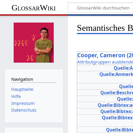
GlossarWiki
Semantisches 
Cooper, Cameron (20
Attributgruppen ausblend
Quelle:
Quelle:Anmer
Navigation
Quell
Hauptseite
Quelle:Beschr
Hilfe
Quelle
Impressum
Quelle:Bibtex:
Datenschutz
Quelle:Bibtex
Quelle:Bibtex
Quelle:Bibt