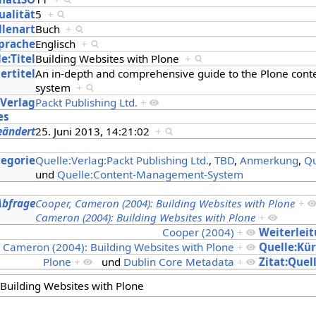
ualität
5
+
llenart
Buch
+
Sprache
Englisch
+
e:Titel
Building Websites with Plone
+
ertitel
An in-depth and comprehensive guide to the Plone co
system
+
:Verlag
Packt Publishing Ltd.
+
es
eändert
25. Juni 2013, 14:21:02
+
s
tegorie
Quelle:Verlag:Packt Publishing Ltd.
,
TBD
,
Anmerkung
,
Qu
und
Quelle:Content-Management-System
Abfrage
Cooper, Cameron (2004): Building Websites with Plone
+
Cameron (2004): Building Websites with Plone
+
Cooper (2004)
+
Weiterlei
 Cameron (2004): Building Websites with Plone
+
Quelle:Kür
Plone
+
und
Dublin Core Metadata
+
Zitat:Quel