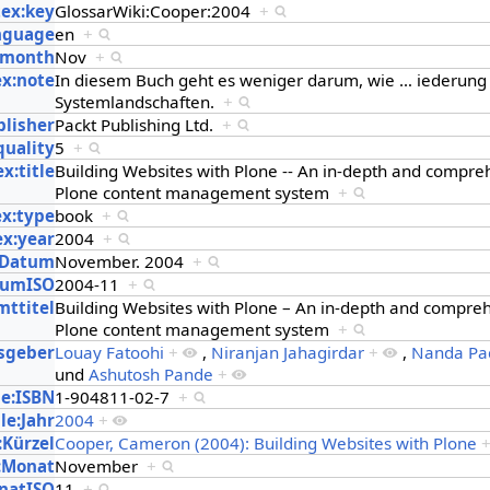
tex:key
GlossarWiki:Cooper:2004
+
anguage
en
+
x:month
Nov
+
ex:note
In diesem Buch geht es weniger darum, wie
…
iederung
Systemlandschaften.
+
blisher
Packt Publishing Ltd.
+
quality
5
+
x:title
Building Websites with Plone -- An in-depth and compre
Plone content management system
+
ex:type
book
+
ex:year
2004
+
:Datum
November. 2004
+
tumISO
2004-11
+
mttitel
Building Websites with Plone – An in-depth and compreh
Plone content management system
+
sgeber
Louay Fatoohi
+
,
Niranjan Jahagirdar
+
,
Nanda P
und
Ashutosh Pande
+
le:ISBN
1-904811-02-7
+
le:Jahr
2004
+
:Kürzel
Cooper, Cameron (2004): Building Websites with Plone
:Monat
November
+
natISO
11
+