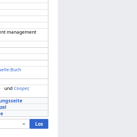
ntent management
elle:Buch
und
Cooper,
tungsseite
zel
le