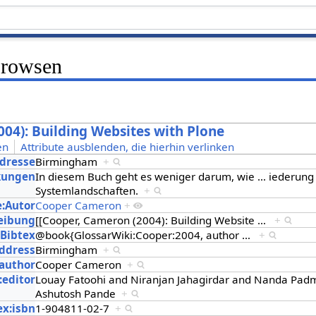
Browsen
04): Building Websites with Plone
en
Attribute ausblenden, die hierhin verlinken
Adresse
Birmingham
+
kungen
In diesem Buch geht es weniger darum, wie
…
iederung
Systemlandschaften.
+
e:Autor
Cooper Cameron
+
eibung
[[Cooper, Cameron (2004): Building Website
…
+
:Bibtex
@book{GlossarWiki:Cooper:2004, author
…
+
address
Birmingham
+
:author
Cooper Cameron
+
:editor
Louay Fatoohi and Niranjan Jahagirdar and Nanda Pa
Ashutosh Pande
+
ex:isbn
1-904811-02-7
+