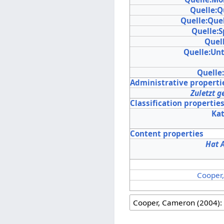
Quelle:Q
Quelle:Que
Quelle:
Quell
Quelle:Unt
Quelle
Administrative properti
Zuletzt g
Classification propertie
Ka
Content properties
Hat 
Cooper,