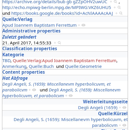
https://archive.org/details/bub gb gZZpOHV2uwUC
+
,
http://echo.mpiwg-berlin.mpg.de/MPIWG:VKZ6UHU5
+
und
https://books.google.de/books?id=AcNlAAAAcAAJ
+
Quelle:Verlag
Apud Ioannem Baptistam Ferrettum
+
Administrative properties
Zuletzt geändert
21. April 2017, 14:55:33
+
Classification properties
Kategorie
TBD
,
Quelle:Verlag:Apud Ioannem Baptistam Ferrettum
,
Anmerkung
,
Quelle:Buch
und
Quelle:Geometrie
Content properties
Hat Abfrage
Degli Angeli, S. (1659): Miscellanevm hyperbolicuvm, et
parabolicvm
+
und
Degli Angeli, S. (1659): Miscellanevm
hyperbolicuvm, et parabolicvm
+
Weiterleitungsseite
Degli Angeli (1659)
+
Quelle:Kürzel
Degli Angeli, S. (1659): Miscellanevm hyperbolicuvm, et
parabolicvm
+