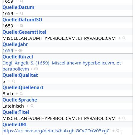
1659
+
Quelle:Datum
1659
+
Quelle:DatumISO
1659
+
Quelle:Gesamttitel
MISCELLANEVUM HYPERBOLICVM, ET PARABOLICVM
+
Quelle:Jahr
1659
+
Quelle:Kürzel
Degli Angeli, S. (1659): Miscellanevm hyperbolicuvm, et
parabolicvm
+
Quelle:Qualität
5
+
Quelle:Quellenart
Buch
+
Quelle:Sprache
Lateinisch
+
Quelle:Titel
MISCELLANEVUM HYPERBOLICVM, ET PARABOLICVM
+
Quelle:URL
https://archive.org/details/bub gb GCvCOxV05xgC
+
,