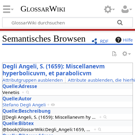
GlossarWiki
Semantisches Browsen
Hilfe
RDF
Degli Angeli, S. (1659): Miscellanevm
hyperbolicuvm, et parabolicvm
Attributgruppen ausblenden
Attribute ausblenden, die hierh
Quelle:Adresse
Venetiis
+
Quelle:Autor
Stefano Degli Angeli
+
Quelle:Beschreibung
[[Degli Angeli, S. (1659): Miscellanevm hy
…
+
Quelle:Bibtex
@book{GlossarWiki:Degli_Angeli:1659,
…
+