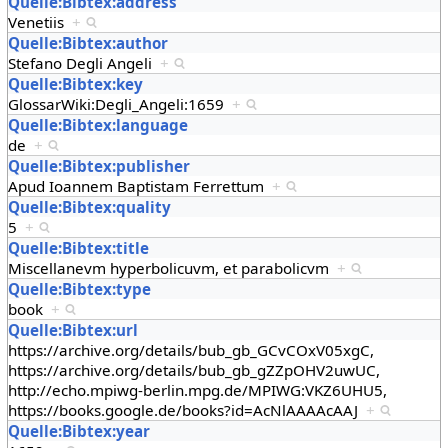
Quelle:Bibtex:address
Venetiis
+
Quelle:Bibtex:author
Stefano Degli Angeli
+
Quelle:Bibtex:key
GlossarWiki:Degli_Angeli:1659
+
Quelle:Bibtex:language
de
+
Quelle:Bibtex:publisher
Apud Ioannem Baptistam Ferrettum
+
Quelle:Bibtex:quality
5
+
Quelle:Bibtex:title
Miscellanevm hyperbolicuvm, et parabolicvm
+
Quelle:Bibtex:type
book
+
Quelle:Bibtex:url
https://archive.org/details/bub_gb_GCvCOxV05xgC,
https://archive.org/details/bub_gb_gZZpOHV2uwUC,
http://echo.mpiwg-berlin.mpg.de/MPIWG:VKZ6UHU5,
https://books.google.de/books?id=AcNlAAAAcAAJ
+
Quelle:Bibtex:year