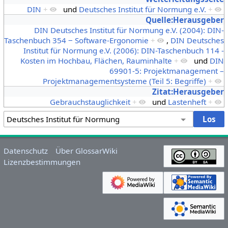
DIN
+
und
Deutsches Institut für Normung e.V.
+
Quelle:Herausgeber
DIN Deutsches Institut für Normung e.V. (2004): DIN-
Taschenbuch 354 ‒ Software-Ergonomie
+
,
DIN Deutsches
Institut für Normung e.V. (2006): DIN-Taschenbuch 114 -
Kosten im Hochbau, Flächen, Rauminhalte
+
und
DIN
69901-5: Projektmanagement –
Projektmanagementsysteme (Teil 5: Begriffe)
+
Zitat:Herausgeber
Gebrauchstauglichkeit
+
und
Lastenheft
+
Datenschutz
Über GlossarWiki
Lizenzbestimmungen