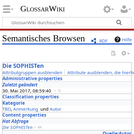
GlossarWiki
Semantisches Browsen
Hilfe
RDF
Die SOPHISTen
Attributgruppen ausblenden
Attribute ausblenden, die hierh
Administrative properties
Zuletzt geändert
30. Mai 2017, 08:59:40
+
Classification properties
Kategorie
TBD
,
Anmerkung
und
Autor
Content properties
Hat Abfrage
Die SOPHISTen
+
Quelle:Autor