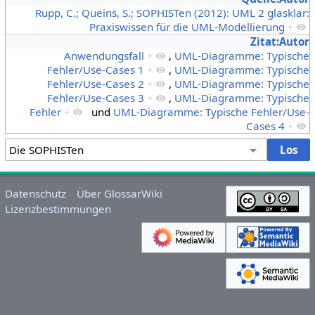
Rupp, C.; Queins, S.; SOPHISTen (2012): UML 2 glasklar:
Praxiswissen für die UML-Modellierung
+
Zitat:Autor
Anwendungsfall
+
,
UML-Diagramme: Typische
Fehler/Use-Cases 1
+
,
UML-Diagramme: Typische
Fehler/Use-Cases 2
+
,
UML-Diagramme: Typische
Fehler/Use-Cases 3
+
,
UML-Diagramme: Typische
Fehler
+
und
UML-Diagramme: Typische Fehler/Use-
Cases 4
+
Datenschutz
Über GlossarWiki
Lizenzbestimmungen