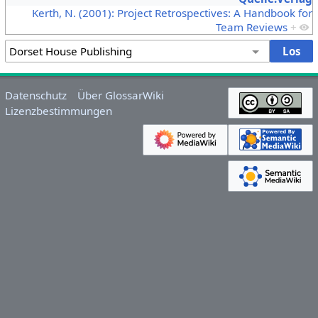
Kerth, N. (2001): Project Retrospectives: A Handbook for
Team Reviews
+
Datenschutz
Über GlossarWiki
Lizenzbestimmungen