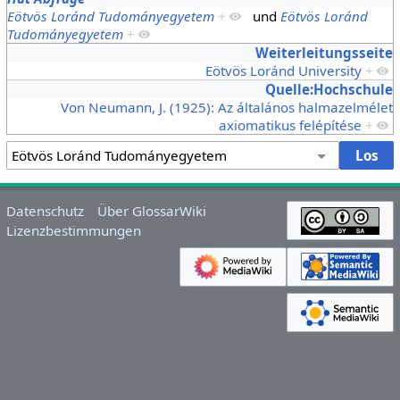
Eötvös Loránd Tudományegyetem
+
und
Eötvös Loránd
Tudományegyetem
+
Weiterleitungsseite
Eötvös Loránd University
+
Quelle:Hochschule
Von Neumann, J. (1925): Az általános halmazelmélet
axiomatikus felépítése
+
Datenschutz
Über GlossarWiki
Lizenzbestimmungen