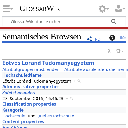
GlossarWiki
Semantisches Browsen
Hilfe
RDF
Eötvös Loránd Tudományegyetem
Attributgruppen ausblenden
Attribute ausblenden, die hierh
Hochschule:Name
Eötvös Loránd Tudományegyetem
+
Administrative properties
Zuletzt geändert
27. September 2015, 16:46:23
+
Classification properties
Kategorie
Hochschule
und
Quelle:Hochschule
Content properties
Hat Abfrage