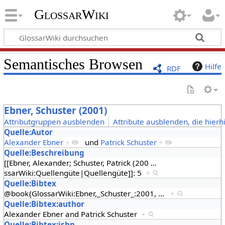
GlossarWiki
Semantisches Browsen
Hilfe
RDF
Ebner, Schuster (2001)
Attributgruppen ausblenden
Attribute ausblenden, die hierh
Quelle:Autor
Alexander Ebner
+
und
Patrick Schuster
+
Quelle:Beschreibung
[[Ebner, Alexander; Schuster, Patrick (200
…
ssarWiki:Quellengüte|Quellengüte]]: 5
+
Quelle:Bibtex
@book{GlossarWiki:Ebner,_Schuster_:2001,
…
+
Quelle:Bibtex:author
Alexander Ebner and Patrick Schuster
+
Quelle:Bibtex:isbn