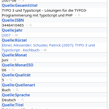
2007-06
+
Quelle:Gesamttitel
TYPO 3 und TypoScript – Lösungen für die TYPO3-
Programmierung mit TypoScript und PHP
+
Quelle:ISBN
3446410465
+
Quelle:Jahr
2007
+
Quelle:Kürzel
Ebner, Alexander; Schuster, Patrick (2007): TYPO 3 und
TypoScript - Kochbuch
+
Quelle:Monat
Juni
+
Quelle:MonatISO
06
+
Quelle:Qualität
5
+
Quelle:Quellenart
Buch
+
Quelle:Sprache
Deutsch
+
Quelle:Titel