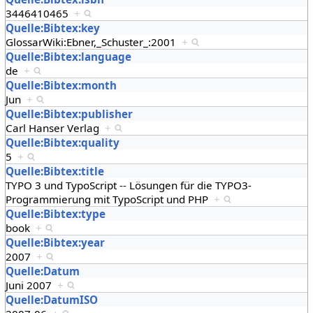
3446410465
+
Quelle:Bibtex:key
GlossarWiki:Ebner,_Schuster_:2001
+
Quelle:Bibtex:language
de
+
Quelle:Bibtex:month
Jun
+
Quelle:Bibtex:publisher
Carl Hanser Verlag
+
Quelle:Bibtex:quality
5
+
Quelle:Bibtex:title
TYPO 3 und TypoScript -- Lösungen für die TYPO3-
Programmierung mit TypoScript und PHP
+
Quelle:Bibtex:type
book
+
Quelle:Bibtex:year
2007
+
Quelle:Datum
Juni 2007
+
Quelle:DatumISO