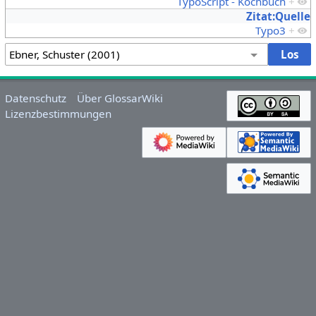
TypoScript - Kochbuch
+
Zitat:Quelle
Typo3
+
Datenschutz
Über GlossarWiki
Lizenzbestimmungen