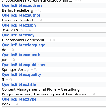
@book{GlossarWiki:Friedrich:2006, aut
…
+
Quelle:Bibtex:address
Berlin, Heidelberg
+
Quelle:Bibtex:author
Hans Jörg Friedrich
+
Quelle:Bibtex:isbn
3540287639
+
Quelle:Bibtex:key
GlossarWiki:Friedrich:2006
+
Quelle:Bibtex:language
de
+
Quelle:Bibtex:month
Jun
+
Quelle:Bibtex:publisher
Springer-Verlag
+
Quelle:Bibtex:quality
5
+
Quelle:Bibtex:title
Content Management mit Plone -- Gestaltung,
Programmierung, Anwendung und Administration
+
Quelle:Bibtex:type
book
+