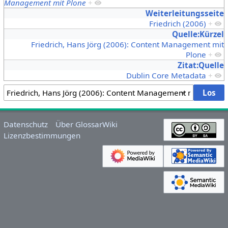
Management mit Plone
+
Weiterleitungsseite
Friedrich (2006)
+
Quelle:Kürzel
Friedrich, Hans Jörg (2006): Content Management mit
Plone
+
Zitat:Quelle
Dublin Core Metadata
+
Datenschutz
Über GlossarWiki
Lizenzbestimmungen