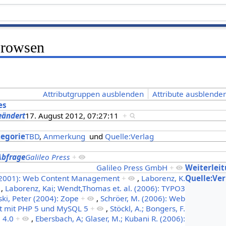
Browsen
Attributgruppen ausblenden
Attribute ausblenden
es
eändert
17. August 2012, 07:27:11
+
s
tegorie
TBD
,
Anmerkung
und
Quelle:Verlag
Abfrage
Galileo Press
+
Galileo Press GmbH
+
Weiterlei
. (2001): Web Content Management
+
,
Laborenz, K.
Quelle:Ver
,
Laborenz, Kai; Wendt,Thomas et. al. (2006): TYPO3
ki, Peter (2004): Zope
+
,
Schröer, M. (2006): Web
 mit PHP 5 und MySQL 5
+
,
Stöckl, A.; Bongers, F.
 4.0
+
,
Ebersbach, A; Glaser, M.; Kubani R. (2006):