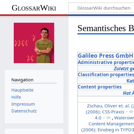
GlossarWiki
Semantisches 
Galileo Press GmbH
Administrative properti
Zuletzt g
Classification propertie
Navigation
Ka
Content properties
Hauptseite
Hat 
Hilfe
Impressum
Zschau, Oliver et. al
Datenschutz
(2006): CSS-Praxis
+
4.0
+
,
Walerows
Content Management
(2006): Einstieg in TYPO3