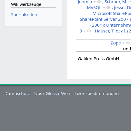
Joomla
+
,
Schröer, Mi
Wikiwerkzeuge
MySQL
+
,
Jesse, D
Microsoft SharePo
Spezialseiten
SharePoint Server 2007 
(2001): Unternehm
3
+
,
Hauser, T. et al. 
Zope
+
un
Datenschutz
Über GlossarWiki
Lizenzbestimmungen