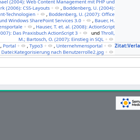
chael (2004): Web Content Management mit PHP und
irk (2006): CSS-Layouts
+
,
Boddenberg, U. (2004):
int-Technologien
+
,
Boddenberg, U. (2007): Office
und Windows SharePoint Services 3.0
+
,
Bauer, H.
ensportale
+
,
Hauser, T. et. al. (2008): ActionScript
(2007): Das Praxisbuch ActionScript 3
+
und
Throll,
M.; Bartosch, O. (2007): Einstieg in SQL
+
,
Portal
+
,
Typo3
+
,
Unternehmensportal
+
Zitat:Verl
d
Datei:Kategorisierung nach Benutzerrolle2.jpg
+