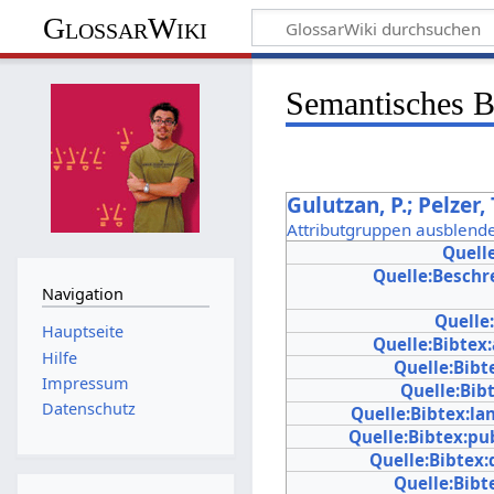
GlossarWiki
Semantisches 
Gulutzan, P.; Pelzer
Attributgruppen ausblend
Quell
Quelle:Beschr
Navigation
Quelle
Hauptseite
Quelle:Bibtex
Hilfe
Quelle:Bibt
Impressum
Quelle:Bib
Datenschutz
Quelle:Bibtex:l
Quelle:Bibtex:pu
Quelle:Bibtex:
Quelle:Bibte