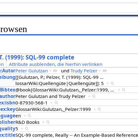
Browsen
, T. (1999): SQL-99 complete
en
Attribute ausblenden, die hierhin verlinken
e:Autor
Peter Gulutzan
+
und
Trudy Pelzer
+
eibung
[[Gulutzan, P.; Pelzer, T. (1999): SQL-99
…
lossarWiki:Quellengüte|Quellengüte]]: 5
+
:Bibtex
@book{GlossarWiki:Gulutzan,_Pelzer:1999,
…
+
:author
Peter Gulutzan and Trudy Pelzer
+
ex:isbn
0-87930-568-1
+
tex:key
GlossarWiki:Gulutzan,_Pelzer:1999
+
anguage
en
+
blisher
R&D Books
+
quality
5
+
x:title
SQL-99 complete, Really -- An Example-Based Referenc