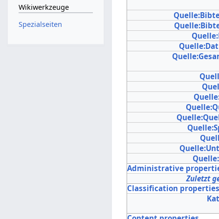
Wikiwerkzeuge
Quelle:Bibt
Spezialseiten
Quelle:Bibt
Quelle
Quelle:Da
Quelle:Gesa
Quel
Quel
Quelle
Quelle:Q
Quelle:Que
Quelle:
Quell
Quelle:Unt
Quelle
Administrative properti
Zuletzt g
Classification propertie
Ka
Content properties