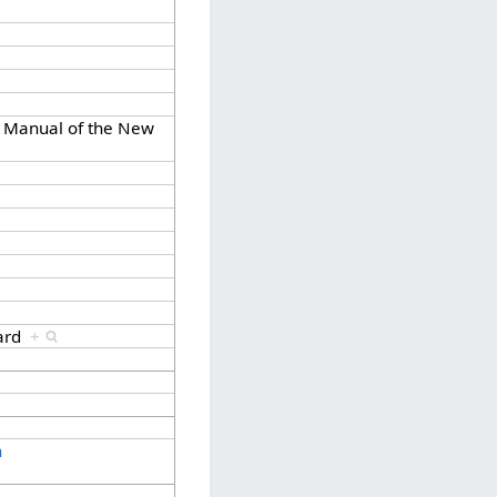
e Manual of the New
dard
+
h