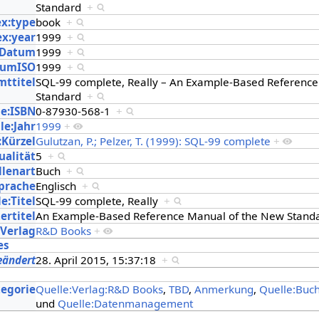
Standard
+
ex:type
book
+
ex:year
1999
+
:Datum
1999
+
tumISO
1999
+
mttitel
SQL-99 complete, Really – An Example-Based Referenc
Standard
+
le:ISBN
0-87930-568-1
+
le:Jahr
1999
+
:Kürzel
Gulutzan, P.; Pelzer, T. (1999): SQL-99 complete
+
ualität
5
+
llenart
Buch
+
Sprache
Englisch
+
e:Titel
SQL-99 complete, Really
+
ertitel
An Example-Based Reference Manual of the New Stan
:Verlag
R&D Books
+
es
eändert
28. April 2015, 15:37:18
+
s
tegorie
Quelle:Verlag:R&D Books
,
TBD
,
Anmerkung
,
Quelle:Buc
und
Quelle:Datenmanagement