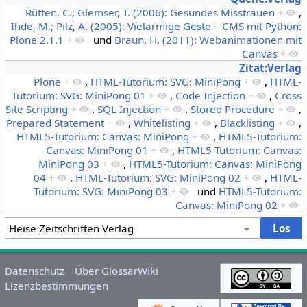
Rütten, C.; Glemser, T. (2006): Gesundes Misstrauen
+
,
Ihde, M.; Pilz, A. (2005): Vielarmige Geste – CMS mit Python:
Plone 2.1.1
+
und
Braun, H. (2011): Webanimationen mit
Canvas
+
Zitat:Verlag
Plone
+
,
HTML-Tutorium: SVG: MiniPong
+
,
HTML-
Tutorium: SVG: MiniPong 01
+
,
Code Injection
+
,
Cross
Site Scripting
+
,
SQL Injection
+
,
Stored Procedure
+
,
Prepared Statement
+
,
Whitelisting
+
,
Blacklisting
+
,
HTML5-Tutorium: Canvas: MiniPong
+
,
HTML5-Tutorium:
Canvas: MiniPong 01
+
,
HTML5-Tutorium: Canvas:
MiniPong 03
+
,
HTML5-Tutorium: Canvas: MiniPong
04
+
,
HTML-Tutorium: SVG: MiniPong 02
+
,
HTML-
Tutorium: SVG: MiniPong 03
+
und
HTML5-Tutorium:
Canvas: MiniPong 02
+
Datenschutz
Über GlossarWiki
Lizenzbestimmungen