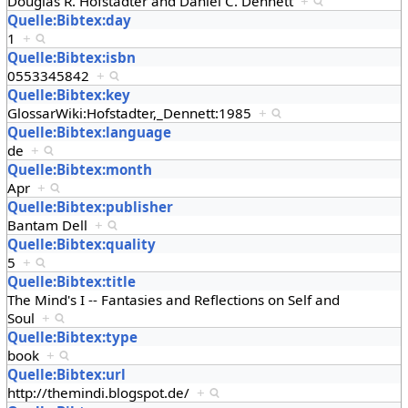
Douglas R. Hofstadter and Daniel C. Dennett
+
Quelle:Bibtex:day
1
+
Quelle:Bibtex:isbn
0553345842
+
Quelle:Bibtex:key
GlossarWiki:Hofstadter,_Dennett:1985
+
Quelle:Bibtex:language
de
+
Quelle:Bibtex:month
Apr
+
Quelle:Bibtex:publisher
Bantam Dell
+
Quelle:Bibtex:quality
5
+
Quelle:Bibtex:title
The Mind's I -- Fantasies and Reflections on Self and
Soul
+
Quelle:Bibtex:type
book
+
Quelle:Bibtex:url
http://themindi.blogspot.de/
+