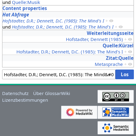
und
Quelle:Musik
Content properties
Hat Abfrage
Hofstadter, D.R.; Dennett, D.C. (1985): The Mind's I
+
und
Hofstadter, D.R.; Dennett, D.C. (1985): The Mind's I
+
Weiterleitungsseite
Hofstadter, Dennett (1985)
+
Quelle:Kürzel
Hofstadter, D.R.; Dennett, D.C. (1985): The Mind's I
+
Zitat:Quelle
Metasprache
+
Datenschutz
Über GlossarWiki
Lizenzbestimmungen