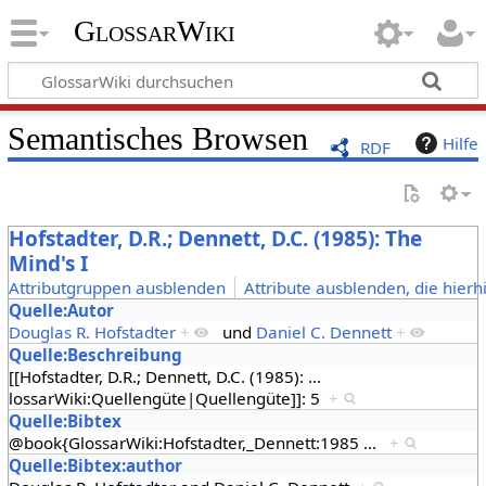
GlossarWiki
Semantisches Browsen
Hilfe
RDF
Hofstadter, D.R.; Dennett, D.C. (1985): The
Mind's I
Attributgruppen ausblenden
Attribute ausblenden, die hierh
Quelle:Autor
Douglas R. Hofstadter
+
und
Daniel C. Dennett
+
Quelle:Beschreibung
[[Hofstadter, D.R.; Dennett, D.C. (1985):
…
lossarWiki:Quellengüte|Quellengüte]]: 5
+
Quelle:Bibtex
@book{GlossarWiki:Hofstadter,_Dennett:1985
…
+
Quelle:Bibtex:author