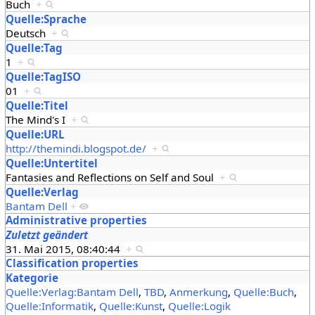
Buch
+
Quelle:Sprache
Deutsch
+
Quelle:Tag
1
+
Quelle:TagISO
01
+
Quelle:Titel
The Mind's I
+
Quelle:URL
http://themindi.blogspot.de/
+
Quelle:Untertitel
Fantasies and Reflections on Self and Soul
+
Quelle:Verlag
Bantam Dell
+
Administrative properties
Zuletzt geändert
31. Mai 2015, 08:40:44
+
Classification properties
Kategorie
Quelle:Verlag:Bantam Dell
,
TBD
,
Anmerkung
,
Quelle:Buch
,
Quelle:Informatik
,
Quelle:Kunst
,
Quelle:Logik