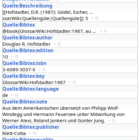
Quelle:Beschreibung
[[Hofstadter, D.R. (1987): Gödel, Escher,
…
ssarWiki:Quellengüte|Quellengüte]]: 5
+
Quelle:Bibtex
@book{GlossarWiki:Hofstadter:1987, au
…
+
Quelle:Bibtex:author
Douglas R. Hofstadter
+
Quelle:Bibtex:edition
10
+
Quelle:Bibtex:isbn
3-6089-3037-X
+
Quelle:Bibtex:key
GlossarWiki:Hofstadter:1987
+
Quelle:Bibtex:language
de
+
Quelle:Bibtex:note
Aus dem Amerikanischen übersetzt von Philipp Wolf-
Windegg und Hermann Feuersee unter Mitwirkung von
Werner Alexi, Roland Jonkers und Günter Jung.
+
Quelle:Bibtex:publisher
Klett-Cotta
+
Quelle:Bibtex:quality