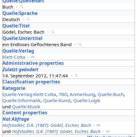
Quelle:Quellenart
Buch
+
Quelle:Sprache
Deutsch
+
Quelle:Titel
Gödel, Escher, Bach
+
Quelle:Untertitel
ein Endloses Geflochtenes Band
+
Quelle:Verlag
Klett-Cotta
+
Administrative properties
Zuletzt geändert
14. September 2012, 11:47:44
+
Classification properties
Kategorie
Quelle:Verlag:Klett-Cotta
,
TBD
,
Anmerkung
,
Quelle:Buch
,
Quelle:Informatik
,
Quelle:Kunst
,
Quelle:Logik
und
Quelle:Musik
Content properties
Hat Abfrage
Hofstadter, D.R. (1987): Gödel, Escher, Bach
+
und
Hofstadter, D.R. (1987): Gödel, Escher, Bach
+