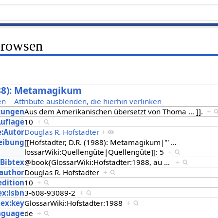
Browsen
1988): Metamagikum
en
Attribute ausblenden, die hierhin verlinken
kungen
Aus dem Amerikanischen übersetzt von Thoma
…
]].
+
Auflage
10
+
e:Autor
Douglas R. Hofstadter
+
eibung
[[Hofstadter, D.R. (1988): Metamagikum|'''
…
lossarWiki:Quellengüte|Quellengüte]]: 5
+
:Bibtex
@book{GlossarWiki:Hofstadter:1988, au
…
+
:author
Douglas R. Hofstadter
+
edition
10
+
ex:isbn
3-608-93089-2
+
tex:key
GlossarWiki:Hofstadter:1988
+
anguage
de
+