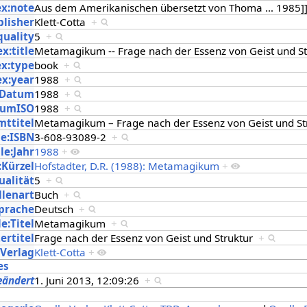
ex:note
Aus dem Amerikanischen übersetzt von Thoma
…
1985]
blisher
Klett-Cotta
+
quality
5
+
x:title
Metamagikum -- Frage nach der Essenz von Geist und S
ex:type
book
+
ex:year
1988
+
:Datum
1988
+
tumISO
1988
+
mttitel
Metamagikum – Frage nach der Essenz von Geist und S
le:ISBN
3-608-93089-2
+
le:Jahr
1988
+
:Kürzel
Hofstadter, D.R. (1988): Metamagikum
+
ualität
5
+
llenart
Buch
+
Sprache
Deutsch
+
e:Titel
Metamagikum
+
ertitel
Frage nach der Essenz von Geist und Struktur
+
:Verlag
Klett-Cotta
+
es
eändert
1. Juni 2013, 12:09:26
+
s