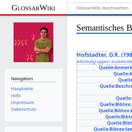
GlossarWiki
Semantisches 
Hofstadter, D.R. (
Attributgruppen ausblend
Quelle:Anmer
Quelle:
Navigation
Quell
Quelle:Beschr
Hauptseite
Hilfe
Quelle
Impressum
Quelle:Bibtex
Datenschutz
Quelle:Bibtex:
Quelle:Bibt
Quelle:Bib
Quelle:Bibtex:l