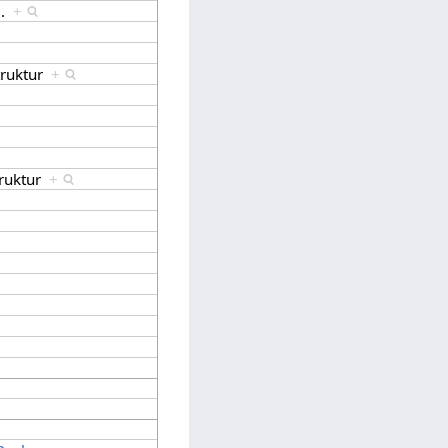
].
+
truktur
+
truktur
+