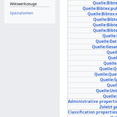
Quelle:Bibt
Wikiwerkzeuge
Quelle:Bibtex:pu
Spezialseiten
Quelle:Bibtex:
Quelle:Bibte
Quelle:Bibt
Quelle:Bibt
Quelle
Quelle:Da
Quelle:Gesa
Quel
Quel
Quelle
Quelle:Q
Quelle:Que
Quelle:
Quell
Quelle:Unt
Quelle
Administrative properti
Zuletzt g
Classification propertie