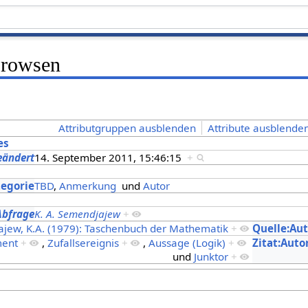
Browsen
Attributgruppen ausblenden
Attribute ausblenden
es
eändert
14. September 2011, 15:46:15
+
s
tegorie
TBD
,
Anmerkung
und
Autor
Abfrage
K. A. Semendjajew
+
jajew, K.A. (1979): Taschenbuch der Mathematik
+
Quelle:Au
ment
+
,
Zufallsereignis
+
,
Aussage (Logik)
+
Zitat:Auto
und
Junktor
+