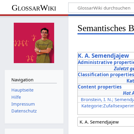
GlossarWiki
Semantisches 
K. A. Semendjajew
Administrative properti
Zuletzt g
Classification propertie
Navigation
Ka
Content properties
Hauptseite
Hat 
Hilfe
Bronstein, I. N.; Semend
Impressum
Kategorie:Zufallsexperi
Datenschutz