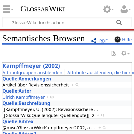
GlossarWiki
Semantisches Browsen
Hilfe
RDF
Kampffmeyer (2002)
Attributgruppen ausblenden
Attribute ausblenden, die hierh
Quelle:Anmerkungen
Artikel über Revisionssicherheit
+
Quelle:Autor
Ulrich Kampffmeyer
+
Quelle:Beschreibung
[[Kampffmeyer, U. (2002): Revisionssichere
…
[[GlossarWiki:Quellengüte|Quellengüte]]: 2
+
Quelle:Bibtex
@misc{GlossarWiki:Kampffmeyer:2002, a
…
+
Quelle:Bibtex2