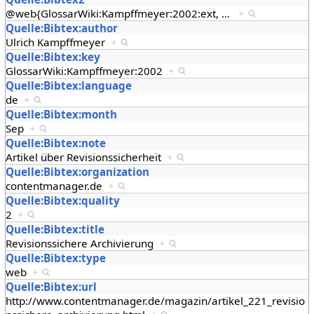
@web{GlossarWiki:Kampffmeyer:2002:ext,
…
+
Quelle:Bibtex:author
Ulrich Kampffmeyer
+
Quelle:Bibtex:key
GlossarWiki:Kampffmeyer:2002
+
Quelle:Bibtex:language
de
+
Quelle:Bibtex:month
Sep
+
Quelle:Bibtex:note
Artikel über Revisionssicherheit
+
Quelle:Bibtex:organization
contentmanager.de
+
Quelle:Bibtex:quality
2
+
Quelle:Bibtex:title
Revisionssichere Archivierung
+
Quelle:Bibtex:type
web
+
Quelle:Bibtex:url
http://www.contentmanager.de/magazin/artikel_221_revisio