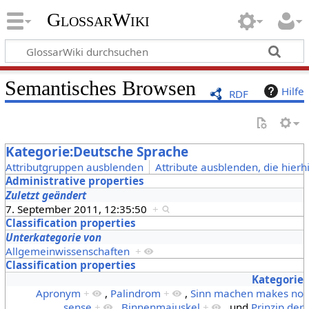
GlossarWiki
Semantisches Browsen
Hilfe
RDF
Kategorie:Deutsche Sprache
Attributgruppen ausblenden
Attribute ausblenden, die hierh
Administrative properties
Zuletzt geändert
7. September 2011, 12:35:50
+
Classification properties
Unterkategorie von
Allgemeinwissenschaften
+
Classification properties
Kategorie
Apronym
+
,
Palindrom
+
,
Sinn machen makes no
sense
+
,
Binnenmajuskel
+
und
Prinzip der