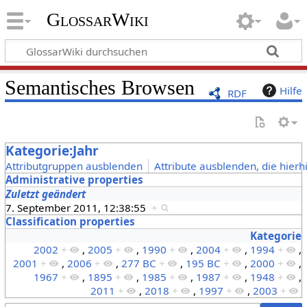
GlossarWiki
Semantisches Browsen
Hilfe
RDF
Kategorie:Jahr
Attributgruppen ausblenden
Attribute ausblenden, die hierh
Administrative properties
Zuletzt geändert
7. September 2011, 12:38:55
+
Classification properties
Kategorie
2002
+
,
2005
+
,
1990
+
,
2004
+
,
1994
+
,
2001
+
,
2006
+
,
277 BC
+
,
195 BC
+
,
2000
+
,
1967
+
,
1895
+
,
1985
+
,
1987
+
,
1948
+
,
2011
+
,
2018
+
,
1997
+
,
2003
+