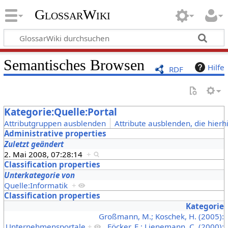
GlossarWiki
Semantisches Browsen
Hilfe
RDF
Kategorie:Quelle:Portal
Attributgruppen ausblenden
Attribute ausblenden, die hierh
Administrative properties
Zuletzt geändert
2. Mai 2008, 07:28:14
+
Classification properties
Unterkategorie von
Quelle:Informatik
+
Classification properties
Kategorie
Großmann, M.; Koschek, H. (2005):
Unternehmensportale
+
,
Föcker, E.; Lienemann, C. (2000):