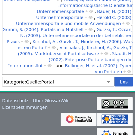
Informationslogistische Dienste für
Unternehmensportale
+
,
Bauer, H. (2001):
Unternehmensportale
+
,
Herold C. (2008):
Unternehmensportale und mobile Anwendungen
+
,
Grimm, S. (2004): Portals in a Nutshell
+
,
Gurzki, T.; Özcan,
N. (2003): Unternehmensportale in der betrieblichen
Praxis
+
,
Kirchhof, A.; Gurzki, T.; Hinderer, H. (2006): Was
ist ein Portal?
+
,
Vlachakis, J.; Kirchhof, A.; Gurzki, T.
(2005): Marktübersicht Portalsoftware
+
,
Staudt, H.
(2002): Enterprise Portale bändigen die
Informationsflut
+
und
Bullinger, H. et al. (2002): Typen
von Portalen
+
Datenschutz
Über GlossarWiki
Lizenzbestimmungen