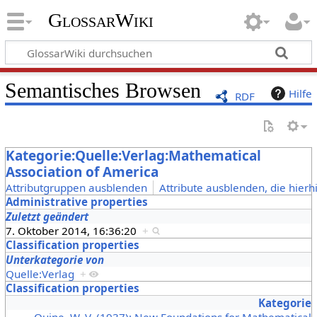
GlossarWiki
Semantisches Browsen
Hilfe
RDF
Kategorie:Quelle:Verlag:Mathematical
Association of America
Attributgruppen ausblenden
Attribute ausblenden, die hierh
Administrative properties
Zuletzt geändert
7. Oktober 2014, 16:36:20
+
Classification properties
Unterkategorie von
Quelle:Verlag
+
Classification properties
Kategorie
Quine, W. V. (1937): New Foundations for Mathematical