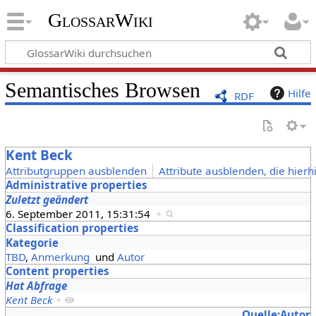
GlossarWiki
Semantisches Browsen
Hilfe
RDF
Kent Beck
Attributgruppen ausblenden
Attribute ausblenden, die hierh
Administrative properties
Zuletzt geändert
6. September 2011, 15:31:54
+
Classification properties
Kategorie
TBD
,
Anmerkung
und
Autor
Content properties
Hat Abfrage
Kent Beck
+
Quelle:Autor