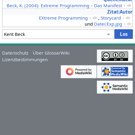
Beck, K. (2004): Extreme Programming – Das Manifest
+
Zitat:Autor
EXtreme Programming
+
,
Storycard
+
und
Datei:Exp.jpg
+
Datenschutz
Über GlossarWiki
Lizenzbestimmungen