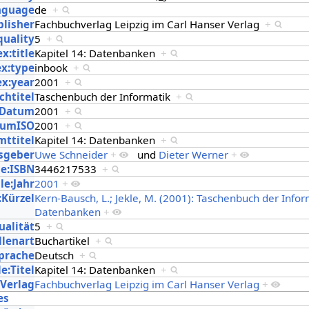
anguage
de
+
blisher
Fachbuchverlag Leipzig im Carl Hanser Verlag
+
quality
5
+
x:title
Kapitel 14: Datenbanken
+
ex:type
inbook
+
ex:year
2001
+
chtitel
Taschenbuch der Informatik
+
:Datum
2001
+
tumISO
2001
+
mttitel
Kapitel 14: Datenbanken
+
sgeber
Uwe Schneider
+
und
Dieter Werner
+
le:ISBN
3446217533
+
le:Jahr
2001
+
:Kürzel
Kern-Bausch, L.; Jekle, M. (2001): Taschenbuch der Inform
Datenbanken
+
ualität
5
+
llenart
Buchartikel
+
Sprache
Deutsch
+
e:Titel
Kapitel 14: Datenbanken
+
:Verlag
Fachbuchverlag Leipzig im Carl Hanser Verlag
+
es