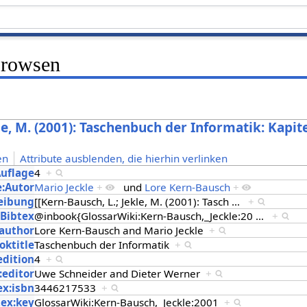
Browsen
le, M. (2001): Taschenbuch der Informatik: Kapite
en
Attribute ausblenden, die hierhin verlinken
Auflage
4
+
e:Autor
Mario Jeckle
+
und
Lore Kern-Bausch
+
eibung
[[Kern-Bausch, L.; Jekle, M. (2001): Tasch
…
+
:Bibtex
@inbook{GlossarWiki:Kern-Bausch,_Jeckle:20
…
+
:author
Lore Kern-Bausch and Mario Jeckle
+
oktitle
Taschenbuch der Informatik
+
edition
4
+
:editor
Uwe Schneider and Dieter Werner
+
ex:isbn
3446217533
+
tex:key
GlossarWiki:Kern-Bausch,_Jeckle:2001
+