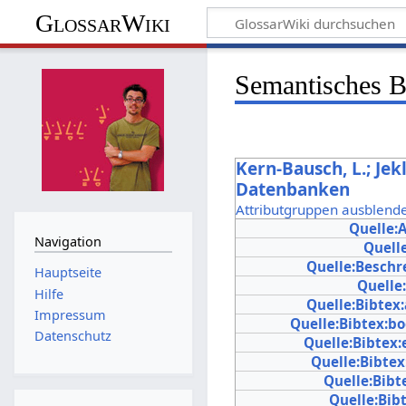
GlossarWiki
Semantisches 
Kern-Bausch, L.; Jek
Datenbanken
Attributgruppen ausblend
Quelle:
Navigation
Quell
Quelle:Beschr
Hauptseite
Quelle
Hilfe
Quelle:Bibtex
Impressum
Quelle:Bibtex:bo
Datenschutz
Quelle:Bibtex:
Quelle:Bibtex
Quelle:Bibt
Quelle:Bib