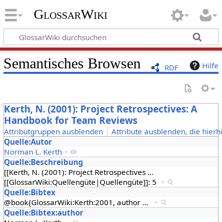
GlossarWiki
Semantisches Browsen
Hilfe
RDF
Kerth, N. (2001): Project Retrospectives: A
Handbook for Team Reviews
Attributgruppen ausblenden
Attribute ausblenden, die hierh
Quelle:Autor
Norman L. Kerth
+
Quelle:Beschreibung
[[Kerth, N. (2001): Project Retrospectives
…
[[GlossarWiki:Quellengüte|Quellengüte]]: 5
+
Quelle:Bibtex
@book{GlossarWiki:Kerth:2001, author
…
+
Quelle:Bibtex:author