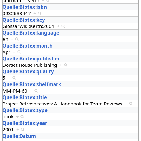
Norman L. Kerth
+
Quelle:Bibtex:isbn
0932633447
+
Quelle:Bibtex:key
GlossarWiki:Kerth:2001
+
Quelle:Bibtex:language
en
+
Quelle:Bibtex:month
Apr
+
Quelle:Bibtex:publisher
Dorset House Publishing
+
Quelle:Bibtex:quality
5
+
Quelle:Bibtex:shelfmark
MM-PM-60
+
Quelle:Bibtex:title
Project Retrospectives: A Handbook for Team Reviews
+
Quelle:Bibtex:type
book
+
Quelle:Bibtex:year
2001
+
Quelle:Datum