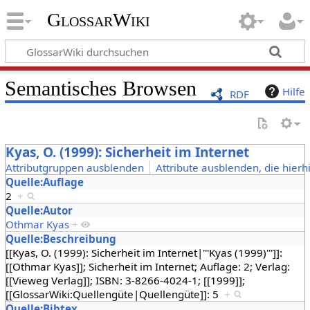
GlossarWiki
Semantisches Browsen
Hilfe
RDF
Kyas, O. (1999): Sicherheit im Internet
Attributgruppen ausblenden
Attribute ausblenden, die hierh
Quelle:Auflage
2
+
Quelle:Autor
Othmar Kyas
+
Quelle:Beschreibung
[[Kyas, O. (1999): Sicherheit im Internet|'''Kyas (1999)''']]:
[[Othmar Kyas]]; Sicherheit im Internet; Auflage: 2; Verlag:
[[Vieweg Verlag]]; ISBN: 3-8266-4024-1; [[1999]];
[[GlossarWiki:Quellengüte|Quellengüte]]: 5
+
Quelle:Bibtex