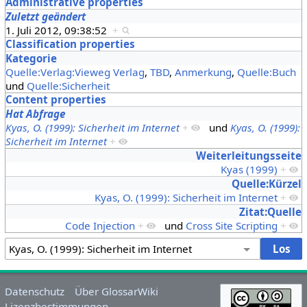
Administrative properties
Zuletzt geändert
1. Juli 2012, 09:38:52
+
Classification properties
Kategorie
Quelle:Verlag:Vieweg Verlag
,
TBD
,
Anmerkung
,
Quelle:Buch
und
Quelle:Sicherheit
Content properties
Hat Abfrage
Kyas, O. (1999): Sicherheit im Internet
+
und
Kyas, O. (1999):
Sicherheit im Internet
+
Weiterleitungsseite
Kyas (1999)
+
Quelle:Kürzel
Kyas, O. (1999): Sicherheit im Internet
+
Zitat:Quelle
Code Injection
+
und
Cross Site Scripting
+
Datenschutz
Über GlossarWiki
Lizenzbestimmungen