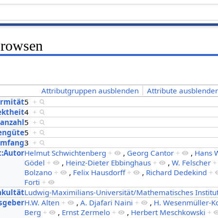
Browsen
Attributgruppen ausblenden
Attribute ausblenden
ormität
5
+
ektheit
4
+
nanzahl
5
+
lengüte
5
+
Umfang
3
+
t:Autor
Helmut Schwichtenberg
+
,
Georg Cantor
+
,
Hans 
Gödel
+
,
Heinz-Dieter Ebbinghaus
+
,
W. Felscher
+
Bolzano
+
,
Felix Hausdorff
+
,
Richard Dedekind
+
Forti
+
akultät
Ludwig-Maximilians-Universität/Mathematisches Institu
usgeber
H.W. Alten
+
,
A. Djafari Naini
+
,
H. Wesenmüller-K
Berg
+
,
Ernst Zermelo
+
,
Herbert Meschkowski
+