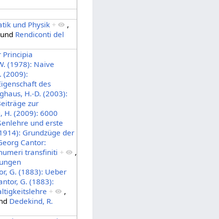
tik und Physik
+
,
und
Rendiconti del
 Principia
W. (1978): Naive
 (2009):
Eigenschaft des
ghaus, H.-D. (2003):
Beiträge zur
 H. (2009): 6000
ßenlehre und erste
(1914): Grundzüge der
 Georg Cantor:
numeri transfiniti
+
,
lungen
or, G. (1883): Ueber
antor, G. (1883):
tigkeitslehre
+
,
nd
Dedekind, R.