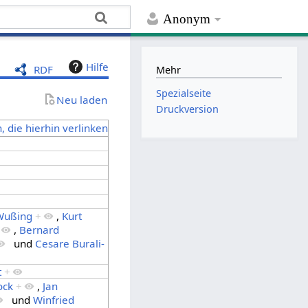
Anonym
Hilfe
RDF
Mehr
Spezialseite
Neu laden
Druckversion
, die hierhin verlinken
Wußing
+
,
Kurt
,
Bernard
und
Cesare Burali-
t
+
ock
+
,
Jan
und
Winfried