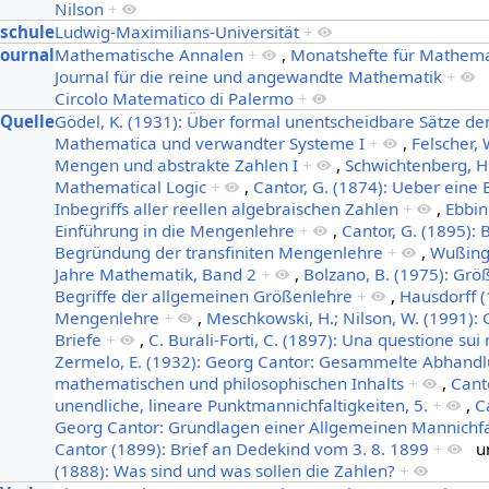
Nilson
+
hschule
Ludwig-Maximilians-Universität
+
Journal
Mathematische Annalen
+
,
Monatshefte für Mathema
Journal für die reine und angewandte Mathematik
+
Circolo Matematico di Palermo
+
:Quelle
Gödel, K. (1931): Über formal unentscheidbare Sätze der
Mathematica und verwandter Systeme I
+
,
Felscher, 
Mengen und abstrakte Zahlen I
+
,
Schwichtenberg, H.
Mathematical Logic
+
,
Cantor, G. (1874): Ueber eine 
Inbegriffs aller reellen algebraischen Zahlen
+
,
Ebbin
Einführung in die Mengenlehre
+
,
Cantor, G. (1895): 
Begründung der transfiniten Mengenlehre
+
,
Wußing,
Jahre Mathematik, Band 2
+
,
Bolzano, B. (1975): Grö
Begriffe der allgemeinen Größenlehre
+
,
Hausdorff 
Mengenlehre
+
,
Meschkowski, H.; Nilson, W. (1991):
Briefe
+
,
C. Burali-Forti, C. (1897): Una questione sui 
Zermelo, E. (1932): Georg Cantor: Gesammelte Abhand
mathematischen und philosophischen Inhalts
+
,
Cant
unendliche, lineare Punktmannichfaltigkeiten, 5.
+
,
C
Georg Cantor: Grundlagen einer Allgemeinen Mannichfal
Cantor (1899): Brief an Dedekind vom 3. 8. 1899
+
u
(1888): Was sind und was sollen die Zahlen?
+