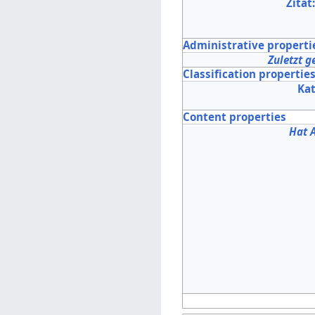
Zitat
Administrative properti
Zuletzt g
Classification propertie
Ka
Content properties
Hat 