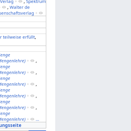
-Verlag
+
,
Spektrum
+
,
Walter de
senschaftsverlag
+
teilweise erfüllt
,
enge
Mengenlehre)
+
,
enge
Mengenlehre)
+
,
enge
Mengenlehre)
+
,
enge
Mengenlehre)
+
,
enge
Mengenlehre)
+
,
enge
Mengenlehre)
+
...
tungsseite