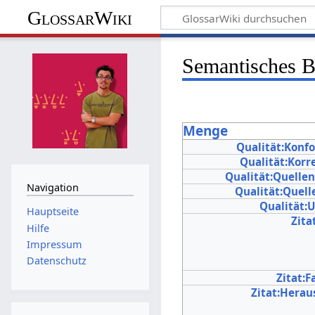
GlossarWiki
Semantisches 
Menge
Qualität:Konf
Qualität:Korr
Qualität:Quelle
Navigation
Qualität:Quel
Qualität:
Hauptseite
Zita
Hilfe
Impressum
Datenschutz
Zitat:F
Zitat:Hera