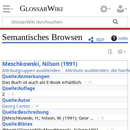
GlossarWiki
Semantisches Browsen
Hilfe
RDF
Meschkowski, Nilson (1991)
Attributgruppen ausblenden
Attribute ausblenden, die hierh
Quelle:Anmerkungen
Das Buch ist auch als E-Book erhältlich.
+
Quelle:Auflage
2
+
Quelle:Autor
Georg Cantor
+
Quelle:Beschreibung
[[Meschkowski, H.; Nilson, W. (1991): Geor
…
+
Quelle:Bibtex
@book{GlossarWiki:Meschkowski,_Nilson:1991
…
+