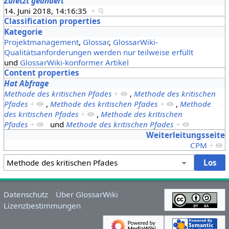
Zuletzt geändert
14. Juni 2018, 14:16:35
+
Classification properties
Kategorie
Projektmanagement
,
Glossar
,
GlossarWiki-
Qualitätsanforderungen werden nur teilweise erfüllt
und
GlossarWiki-konformer Artikel
Content properties
Hat Abfrage
Methode des kritischen Pfades
+
,
Methode des kritischen
Pfades
+
,
Methode des kritischen Pfades
+
,
Methode
des kritischen Pfades
+
,
Methode des kritischen
Pfades
+
und
Methode des kritischen Pfades
+
Weiterleitungsseite
CPM
+
Datenschutz
Über GlossarWiki
Lizenzbestimmungen