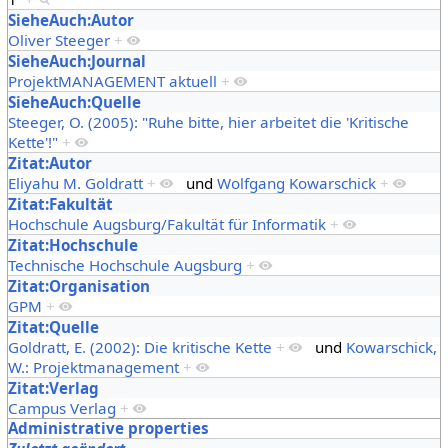
SieheAuch:Autor
Oliver Steeger
+
SieheAuch:Journal
ProjektMANAGEMENT aktuell
+
SieheAuch:Quelle
Steeger, O. (2005): "Ruhe bitte, hier arbeitet die 'Kritische
Kette'!"
+
Zitat:Autor
Eliyahu M. Goldratt
+
und
Wolfgang Kowarschick
+
Zitat:Fakultät
Hochschule Augsburg/Fakultät für Informatik
+
Zitat:Hochschule
Technische Hochschule Augsburg
+
Zitat:Organisation
GPM
+
Zitat:Quelle
Goldratt, E. (2002): Die kritische Kette
+
und
Kowarschick,
W.: Projektmanagement
+
Zitat:Verlag
Campus Verlag
+
Administrative properties