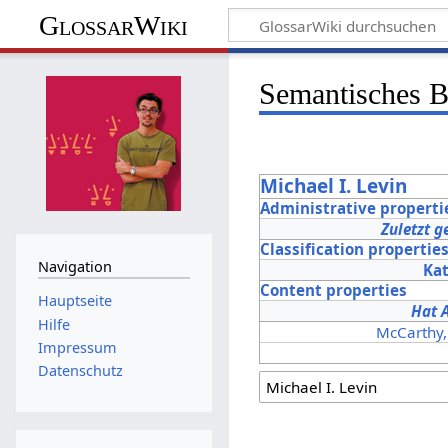
GlossarWiki
Semantisches 
Michael I. Levin
Administrative properti
Zuletzt g
Classification propertie
Navigation
Ka
Content properties
Hauptseite
Hat 
Hilfe
McCarthy, 
Impressum
Datenschutz