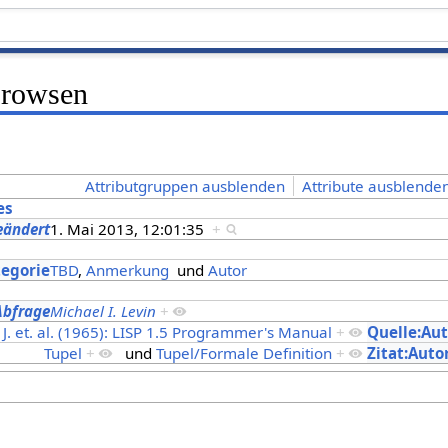
Browsen
Attributgruppen ausblenden
Attribute ausblenden
es
eändert
1. Mai 2013, 12:01:35
+
s
tegorie
TBD
,
Anmerkung
und
Autor
Abfrage
Michael I. Levin
+
J. et. al. (1965): LISP 1.5 Programmer's Manual
+
Quelle:Au
Tupel
+
und
Tupel/Formale Definition
+
Zitat:Auto