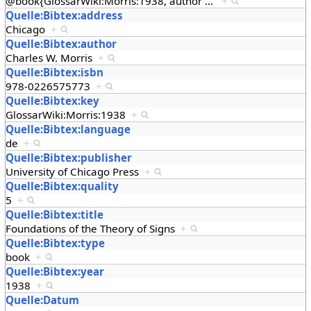
@book{GlossarWiki:Morris:1938, author
…
+
Quelle:Bibtex:address
Chicago
+
Quelle:Bibtex:author
Charles W. Morris
+
Quelle:Bibtex:isbn
978-0226575773
+
Quelle:Bibtex:key
GlossarWiki:Morris:1938
+
Quelle:Bibtex:language
de
+
Quelle:Bibtex:publisher
University of Chicago Press
+
Quelle:Bibtex:quality
5
+
Quelle:Bibtex:title
Foundations of the Theory of Signs
+
Quelle:Bibtex:type
book
+
Quelle:Bibtex:year
1938
+
Quelle:Datum