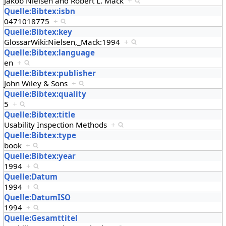
Jakob Nielsen and Robert L. Mack
+
Quelle:Bibtex:isbn
0471018775
+
Quelle:Bibtex:key
GlossarWiki:Nielsen,_Mack:1994
+
Quelle:Bibtex:language
en
+
Quelle:Bibtex:publisher
John Wiley & Sons
+
Quelle:Bibtex:quality
5
+
Quelle:Bibtex:title
Usability Inspection Methods
+
Quelle:Bibtex:type
book
+
Quelle:Bibtex:year
1994
+
Quelle:Datum
1994
+
Quelle:DatumISO
1994
+
Quelle:Gesamttitel