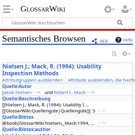
GlossarWiki
Semantisches Browsen
Hilfe
RDF
Nielsen J.; Mack, R. (1994): Usability
Inspection Methods
Attributgruppen ausblenden
Attribute ausblenden, die hierh
Quelle:Autor
Jakob Nielsen
+
und
Robert L. Mack
+
Quelle:Beschreibung
[[Nielsen J.; Mack, R. (1994): Usability I
…
[[GlossarWiki:Quellengüte|Quellengüte]]: 5
+
Quelle:Bibtex
@book{GlossarWiki:Nielsen,_Mack:1994,
…
+
Quelle:Bibtex:author