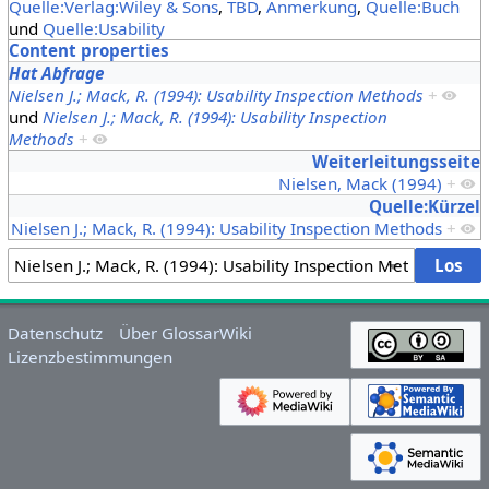
Quelle:Verlag:Wiley & Sons
,
TBD
,
Anmerkung
,
Quelle:Buch
und
Quelle:Usability
Content properties
Hat Abfrage
Nielsen J.; Mack, R. (1994): Usability Inspection Methods
+
und
Nielsen J.; Mack, R. (1994): Usability Inspection
Methods
+
Weiterleitungsseite
Nielsen, Mack (1994)
+
Quelle:Kürzel
Nielsen J.; Mack, R. (1994): Usability Inspection Methods
+
Datenschutz
Über GlossarWiki
Lizenzbestimmungen