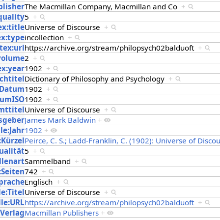
blisher
The Macmillan Company, Macmillan and Co
+
quality
5
+
x:title
Universe of Discourse
+
ex:type
incollection
+
tex:url
https://archive.org/stream/philopsych02balduoft
+
:volume
2
+
ex:year
1902
+
chtitel
Dictionary of Philosophy and Psychology
+
:Datum
1902
+
tumISO
1902
+
mttitel
Universe of Discourse
+
sgeber
James Mark Baldwin
+
le:Jahr
1902
+
:Kürzel
Peirce, C. S.; Ladd-Franklin, C. (1902): Universe of Disco
ualität
5
+
llenart
Sammelband
+
:Seiten
742
+
Sprache
Englisch
+
e:Titel
Universe of Discourse
+
le:URL
https://archive.org/stream/philopsych02balduoft
+
:Verlag
Macmillan Publishers
+