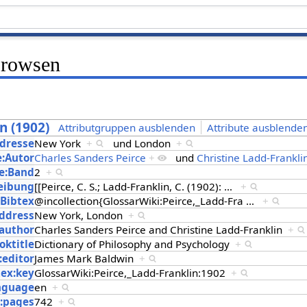
Browsen
n (1902)
Attributgruppen ausblenden
Attribute ausblenden
Adresse
New York
+
und
London
+
e:Autor
Charles Sanders Peirce
+
und
Christine Ladd-Frankli
e:Band
2
+
eibung
[[Peirce, C. S.; Ladd-Franklin, C. (1902):
…
+
:Bibtex
@incollection{GlossarWiki:Peirce,_Ladd-Fra
…
+
address
New York, London
+
:author
Charles Sanders Peirce and Christine Ladd-Franklin
+
oktitle
Dictionary of Philosophy and Psychology
+
:editor
James Mark Baldwin
+
tex:key
GlossarWiki:Peirce,_Ladd-Franklin:1902
+
anguage
en
+
x:pages
742
+