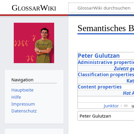
GlossarWiki
Semantisches 
Peter Gulutzan
Administrative properti
Zuletzt g
Classification propertie
Navigation
Ka
Content properties
Hauptseite
Hat 
Hilfe
Impressum
Junktor
+
u
Datenschutz