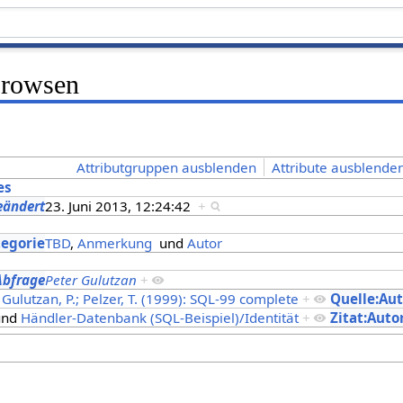
Browsen
Attributgruppen ausblenden
Attribute ausblenden
es
eändert
23. Juni 2013, 12:24:42
+
s
tegorie
TBD
,
Anmerkung
und
Autor
Abfrage
Peter Gulutzan
+
Gulutzan, P.; Pelzer, T. (1999): SQL-99 complete
+
Quelle:Au
nd
Händler-Datenbank (SQL-Beispiel)/Identität
+
Zitat:Auto