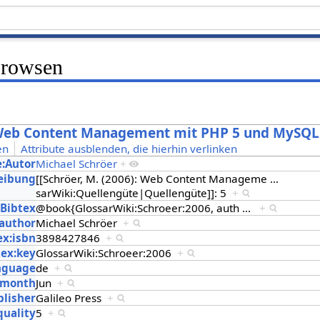
Browsen
: Web Content Management mit PHP 5 und MySQL
en
Attribute ausblenden, die hierhin verlinken
e:Autor
Michael Schröer
+
eibung
[[Schröer, M. (2006): Web Content Manageme
…
sarWiki:Quellengüte|Quellengüte]]: 5
+
:Bibtex
@book{GlossarWiki:Schroeer:2006, auth
…
+
:author
Michael Schröer
+
ex:isbn
3898427846
+
tex:key
GlossarWiki:Schroeer:2006
+
anguage
de
+
x:month
Jun
+
blisher
Galileo Press
+
quality
5
+