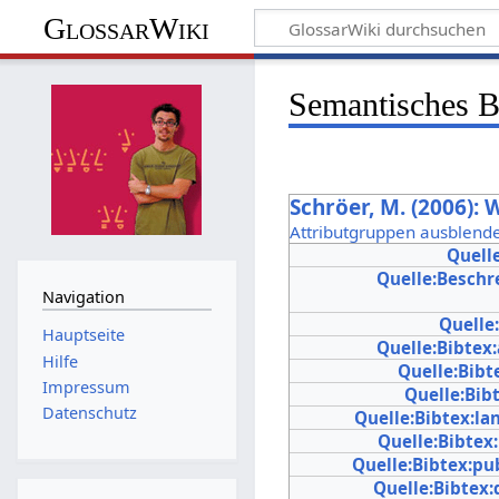
GlossarWiki
Semantisches 
Schröer, M. (2006)
Attributgruppen ausblend
Quell
Quelle:Beschr
Navigation
Quelle
Hauptseite
Quelle:Bibtex
Hilfe
Quelle:Bibt
Impressum
Quelle:Bib
Datenschutz
Quelle:Bibtex:l
Quelle:Bibte
Quelle:Bibtex:pu
Quelle:Bibtex: