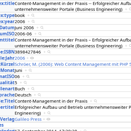
x:title
Content-Management in der Praxis -- Erfolgreicher Aufb
unternehmensweiter Portale (Business Engineering)
+
ex:type
book
+
ex:year
2006
+
:Datum
Juni 2006
+
tumISO
2006-06
+
mttitel
Content-Management in der Praxis – Erfolgreicher Aufb
unternehmensweiter Portale (Business Engineering)
+
le:ISBN
3898427846
+
le:Jahr
2006
+
:Kürzel
Schröer, M. (2006): Web Content Management mit PHP 
:Monat
Juni
+
natISO
06
+
ualität
5
+
llenart
Buch
+
Sprache
Deutsch
+
e:Titel
Content-Management in der Praxis
+
ertitel
Erfolgreicher Aufbau und Betrieb unternehmensweiter P
Engineering)
+
:Verlag
Galileo Press
+
es
eändert
17. September 2014, 17:30:28
+