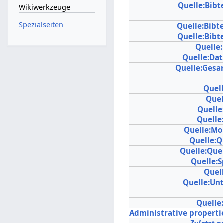
Quelle:Bibte
Wikiwerkzeuge
Spezialseiten
Quelle:Bibt
Quelle:Bibt
Quelle
Quelle:Da
Quelle:Gesa
Quel
Quel
Quelle
Quelle
Quelle:Mo
Quelle:Q
Quelle:Que
Quelle:
Quell
Quelle:Unt
Quelle
Administrative properti
Zuletzt g