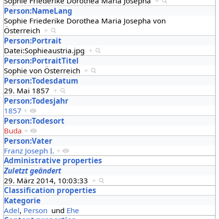
Sophie Friederike Dorothea Maria Josepha
+
Person:NameLang
Sophie Friederike Dorothea Maria Josepha von
Österreich
+
Person:Portrait
Datei:Sophieaustria.jpg
+
Person:PortraitTitel
Sophie von Österreich
+
Person:Todesdatum
29. Mai 1857
+
Person:Todesjahr
1857
+
Person:Todesort
Buda
+
Person:Vater
Franz Joseph I.
+
Administrative properties
Zuletzt geändert
29. März 2014, 10:03:33
+
Classification properties
Kategorie
Adel
,
Person
und
Ehe