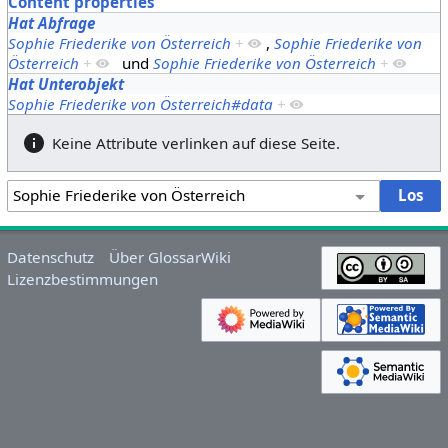
Content properties
Hat Abfrage
Sophie Friederike von Österreich
+
,
Sophie Friederike von
Österreich
+
und
Sophie Friederike von Österreich
+
Hat Unterobjekt
Sophie Friederike von Österreich#data
+
Keine Attribute verlinken auf diese Seite.
Datenschutz
Über GlossarWiki
Lizenzbestimmungen