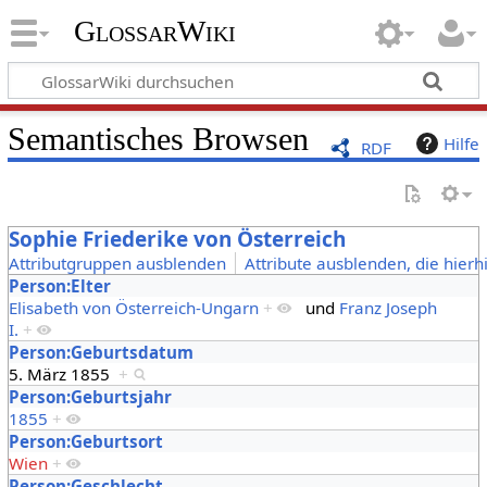
GlossarWiki
Semantisches Browsen
Hilfe
RDF
Sophie Friederike von Österreich
Attributgruppen ausblenden
Attribute ausblenden, die hierh
Person:Elter
Elisabeth von Österreich-Ungarn
+
und
Franz Joseph
I.
+
Person:Geburtsdatum
5. März 1855
+
Person:Geburtsjahr
1855
+
Person:Geburtsort
Wien
+
Person:Geschlecht