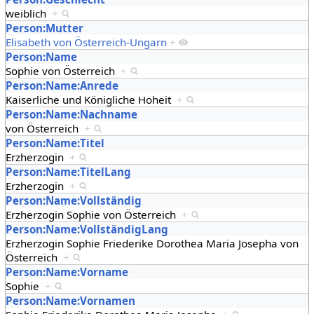
weiblich
+
Person:Mutter
Elisabeth von Österreich-Ungarn
+
Person:Name
Sophie von Österreich
+
Person:Name:Anrede
Kaiserliche und Königliche Hoheit
+
Person:Name:Nachname
von Österreich
+
Person:Name:Titel
Erzherzogin
+
Person:Name:TitelLang
Erzherzogin
+
Person:Name:Vollständig
Erzherzogin Sophie von Österreich
+
Person:Name:VollständigLang
Erzherzogin Sophie Friederike Dorothea Maria Josepha von
Österreich
+
Person:Name:Vorname
Sophie
+
Person:Name:Vornamen