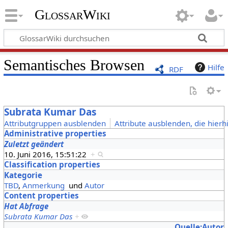
GlossarWiki
Semantisches Browsen
Hilfe
RDF
Subrata Kumar Das
Attributgruppen ausblenden
Attribute ausblenden, die hierh
Administrative properties
Zuletzt geändert
10. Juni 2016, 15:51:22
+
Classification properties
Kategorie
TBD
,
Anmerkung
und
Autor
Content properties
Hat Abfrage
Subrata Kumar Das
+
Quelle:Autor