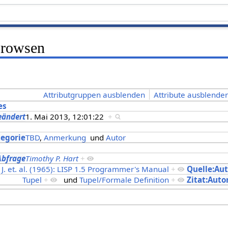
Browsen
Attributgruppen ausblenden
Attribute ausblenden
es
eändert
1. Mai 2013, 12:01:22
+
s
tegorie
TBD
,
Anmerkung
und
Autor
Abfrage
Timothy P. Hart
+
J. et. al. (1965): LISP 1.5 Programmer's Manual
+
Quelle:Au
Tupel
+
und
Tupel/Formale Definition
+
Zitat:Auto