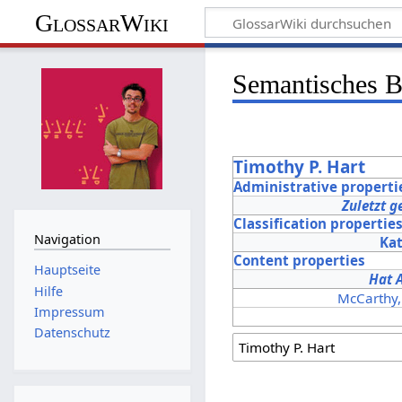
GlossarWiki
Semantisches 
Timothy P. Hart
Administrative properti
Zuletzt g
Classification propertie
Navigation
Ka
Content properties
Hauptseite
Hat 
Hilfe
McCarthy, 
Impressum
Datenschutz