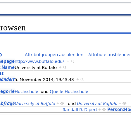
Browsen
o
Attributgruppen ausblenden
Attribute ausblenden
mepage
http://www.buffalo.edu/
+
e:Name
University at Buffalo
+
es
eändert
5. November 2014, 19:43:43
+
s
tegorie
Hochschule
und
Quelle:Hochschule
Abfrage
University at Buffalo
+
und
University at Buffalo
+
Randall R. Dipert
+
Person:Ho