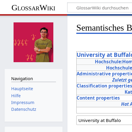
GlossarWiki
Semantisches 
University at Buffal
Hochschule:Ho
Hochschul
Administrative properti
Navigation
Zuletzt g
Classification propertie
Hauptseite
Ka
Hilfe
Content properties
Impressum
Hat 
Datenschutz