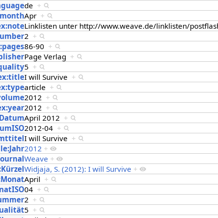
anguage
de
+
x:month
Apr
+
ex:note
Linklisten unter http://www.weave.de/linklisten/postfl
number
2
+
x:pages
86-90
+
blisher
Page Verlag
+
quality
5
+
x:title
I will Survive
+
ex:type
article
+
:volume
2012
+
ex:year
2012
+
:Datum
April 2012
+
tumISO
2012-04
+
mttitel
I will Survive
+
le:Jahr
2012
+
Journal
Weave
+
:Kürzel
Widjaja, S. (2012): I will Survive
+
:Monat
April
+
natISO
04
+
Nummer
2
+
ualität
5
+