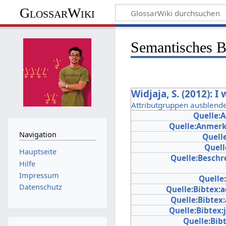
GlossarWiki
Semantisches 
Widjaja, S. (2012): I 
Attributgruppen ausblend
Quelle:
Quelle:Anmer
Navigation
Quell
Quell
Hauptseite
Quelle:Beschr
Hilfe
Impressum
Quelle
Datenschutz
Quelle:Bibtex:
Quelle:Bibtex
Quelle:Bibtex:
Quelle:Bib