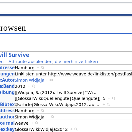
Browsen
will Survive
en
Attribute ausblenden, die hierhin verlinken
Adresse
Hamburg
+
kungen
Linklisten unter http://www.weave.de/linklisten/postfl
e:Autor
Simon Widjaja
+
e:Band
2012
+
eibung
[[Widjaja, S. (2012): I will Survive|'''Wi
…
[[GlossarWiki:Quellengüte|Quellengüte]]: 5
+
:Bibtex
@article{GlossarWiki:Widjaja:2012, au
…
+
address
Hamburg
+
:author
Simon Widjaja
+
journal
weave
+
tex:key
GlossarWiki:Widjaja:2012
+