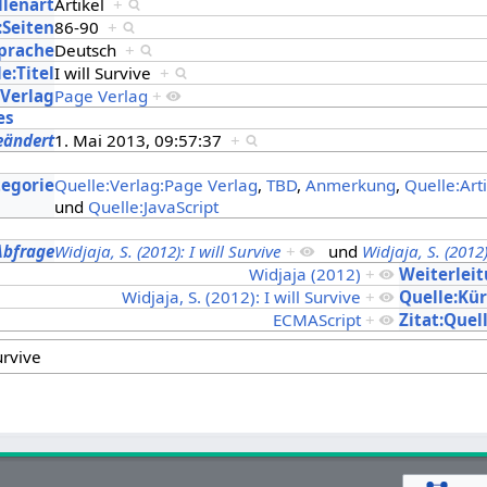
llenart
Artikel
+
:Seiten
86-90
+
Sprache
Deutsch
+
e:Titel
I will Survive
+
:Verlag
Page Verlag
+
es
eändert
1. Mai 2013, 09:57:37
+
s
tegorie
Quelle:Verlag:Page Verlag
,
TBD
,
Anmerkung
,
Quelle:Art
und
Quelle:JavaScript
Abfrage
Widjaja, S. (2012): I will Survive
+
und
Widjaja, S. (2012)
Widjaja (2012)
+
Weiterlei
Widjaja, S. (2012): I will Survive
+
Quelle:Kür
ECMAScript
+
Zitat:Quel