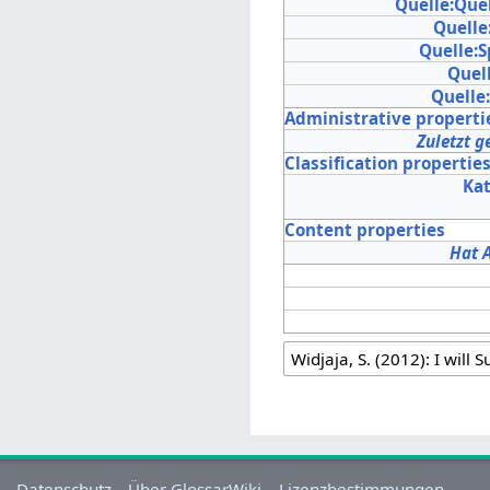
Quelle:Que
Quelle
Quelle:
Quell
Quelle
Administrative properti
Zuletzt g
Classification propertie
Ka
Content properties
Hat 
Datenschutz
Über GlossarWiki
Lizenzbestimmungen