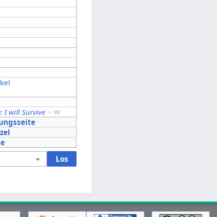
ikel
: I will Survive
+
tungsseite
zel
le