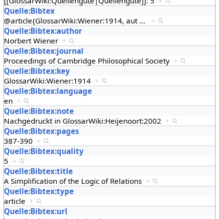
[[GlossarWiki:Quellengüte|Quellengüte]]: 5
+
Quelle:Bibtex
@article{GlossarWiki:Wiener:1914, aut
…
+
Quelle:Bibtex:author
Norbert Wiener
+
Quelle:Bibtex:journal
Proceedings of Cambridge Philosophical Society
+
Quelle:Bibtex:key
GlossarWiki:Wiener:1914
+
Quelle:Bibtex:language
en
+
Quelle:Bibtex:note
Nachgedruckt in GlossarWiki:Heijenoort:2002
+
Quelle:Bibtex:pages
387-390
+
Quelle:Bibtex:quality
5
+
Quelle:Bibtex:title
A Simplification of the Logic of Relations
+
Quelle:Bibtex:type
article
+
Quelle:Bibtex:url