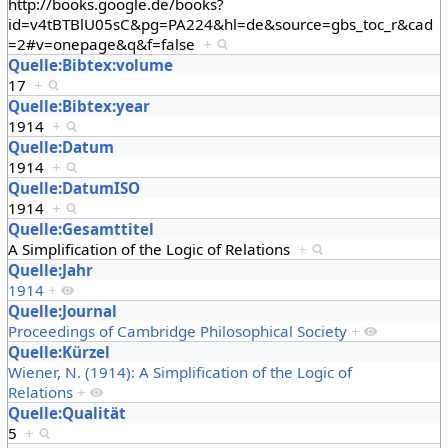
http://books.google.de/books?
id=v4tBTBlU05sC&pg=PA224&hl=de&source=gbs_toc_r&cad
=2#v=onepage&q&f=false
+
Quelle:Bibtex:volume
17
+
Quelle:Bibtex:year
1914
+
Quelle:Datum
1914
+
Quelle:DatumISO
1914
+
Quelle:Gesamttitel
A Simplification of the Logic of Relations
+
Quelle:Jahr
1914
+
Quelle:Journal
Proceedings of Cambridge Philosophical Society
+
Quelle:Kürzel
Wiener, N. (1914): A Simplification of the Logic of
Relations
+
Quelle:Qualität
5
+