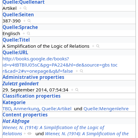
Quelle:Quellenart
Artikel
+
Quelle:Seiten
387-390
+
Quelle:Sprache
Englisch
+
Quelle:Titel
A Simplification of the Logic of Relations
+
Quelle:URL
http://books.google.de/books?
id=v4tBTBlU05sC&pg=PA224&hl=de&source=gbs toc
r&cad=2#v=onepage&q&f=false
+
Administrative properties
Zuletzt geändert
29. September 2014, 07:54:34
+
Classification properties
Kategorie
TBD
,
Anmerkung
,
Quelle:Artikel
und
Quelle:Mengenlehre
Content properties
Hat Abfrage
Wiener, N. (1914): A Simplification of the Logic of
Relations
+
und
Wiener, N. (1914): A Simplification of the