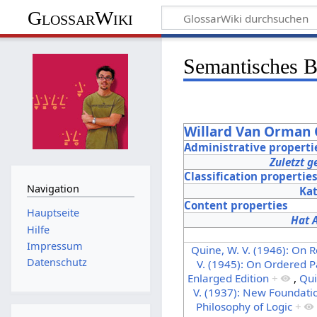
GlossarWiki
Semantisches 
Willard Van Orman
Administrative properti
Zuletzt g
Classification propertie
Navigation
Ka
Content properties
Hauptseite
Hat 
Hilfe
Impressum
Quine, W. V. (1946): On 
Datenschutz
V. (1945): On Ordered P
Enlarged Edition
+
,
Qui
V. (1937): New Foundati
Philosophy of Logic
+