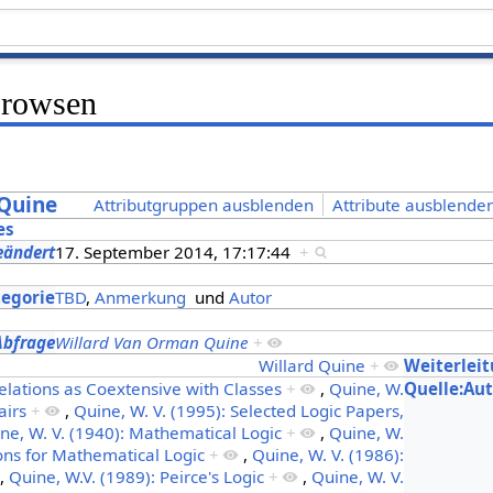
Browsen
 Quine
Attributgruppen ausblenden
Attribute ausblenden
es
eändert
17. September 2014, 17:17:44
+
s
tegorie
TBD
,
Anmerkung
und
Autor
Abfrage
Willard Van Orman Quine
+
Willard Quine
+
Weiterlei
Relations as Coextensive with Classes
+
,
Quine, W.
Quelle:Au
airs
+
,
Quine, W. V. (1995): Selected Logic Papers,
ne, W. V. (1940): Mathematical Logic
+
,
Quine, W.
ons for Mathematical Logic
+
,
Quine, W. V. (1986):
,
Quine, W.V. (1989): Peirce's Logic
+
,
Quine, W. V.