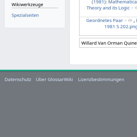
(1981): Mathematical
Wikiwerkzeuge
Theory and its Logic
+
Spezialseiten
Geordnetes Paar
+
,
1981 S 202.pn
Datenschutz
Über GlossarWiki
Lizenzbestimmungen