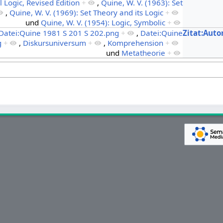
 Logic, Revised Edition
+
,
Quine, W. V. (1963): Set
,
Quine, W. V. (1969): Set Theory and its Logic
+
und
Quine, W. V. (1954): Logic, Symbolic
+
Datei:Quine 1981 S 201 S 202.png
+
,
Datei:Quine
Zitat:Auto
g
+
,
Diskursuniversum
+
,
Komprehension
+
und
Metatheorie
+