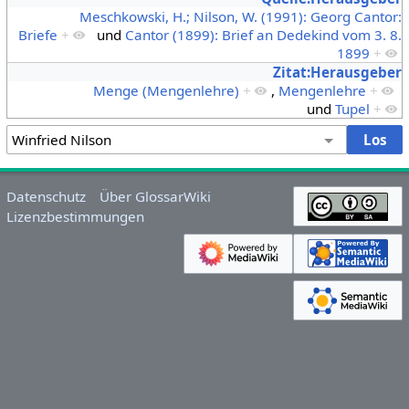
Meschkowski, H.; Nilson, W. (1991): Georg Cantor:
Briefe
+
und
Cantor (1899): Brief an Dedekind vom 3. 8.
1899
+
Zitat:Herausgeber
Menge (Mengenlehre)
+
,
Mengenlehre
+
und
Tupel
+
Datenschutz
Über GlossarWiki
Lizenzbestimmungen