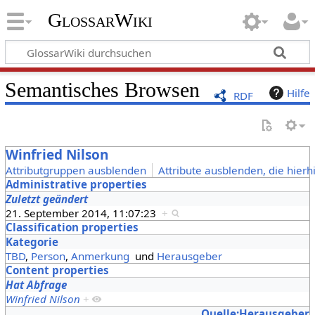
GlossarWiki
Semantisches Browsen
Hilfe
RDF
Winfried Nilson
Attributgruppen ausblenden
Attribute ausblenden, die hierh
Administrative properties
Zuletzt geändert
21. September 2014, 11:07:23
+
Classification properties
Kategorie
TBD
,
Person
,
Anmerkung
und
Herausgeber
Content properties
Hat Abfrage
Winfried Nilson
+
Quelle:Herausgeber