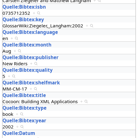
Carsten Ziegeler and Matthew Langham
+
Quelle:Bibtex:isbn
0735712352
+
Quelle:Bibtex:key
GlossarWiki:Ziegeler,_Langham:2002
+
Quelle:Bibtex:language
en
+
Quelle:Bibtex:month
Aug
+
Quelle:Bibtex:publisher
New Riders
+
Quelle:Bibtex:quality
5
+
Quelle:Bibtex:shelfmark
MM-CM-17
+
Quelle:Bibtex:title
Cocoon: Building XML Applications
+
Quelle:Bibtex:type
book
+
Quelle:Bibtex:year
2002
+
Quelle:Datum