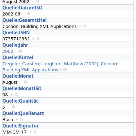
August 2002
+
Quelle:DatumISO
2002-08
+
Quelle:Gesamttitel
Cocoon: Building XML Applications
+
Quelle:ISBN
0735712352
+
Quelle:Jahr
2002
+
Quelle:Kürzel
Ziegeler, Carsten; Langham, Matthew (2002): Cocoon:
Building XML Applications
+
Quelle:Monat
August
+
Quelle:MonatISO
08
+
Quelle:Qualität
5
+
Quelle:Quellenart
Buch
+
Quelle:Signatur
MM-CM-17
+