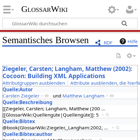
GlossarWiki
Semantisches Browsen
Hilfe
RDF
Ziegeler, Carsten; Langham, Matthew (2002):
Cocoon: Building XML Applications
Attributgruppen ausblenden
Attribute ausblenden, die hierh
Quelle:Autor
Carsten Ziegeler
+
und
Matthew Langham
+
Quelle:Beschreibung
[[Ziegeler, Carsten; Langham, Matthew (200
…
[[GlossarWiki:Quellengüte|Quellengüte]]: 5
+
Quelle:Bibtex
@book{GlossarWiki:Ziegeler,_Langham:2002,
…
+
Quelle:Bibtex:author